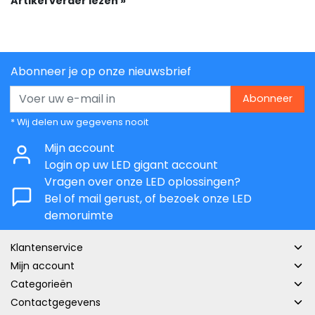
Artikel verder lezen »
Abonneer je op onze nieuwsbrief
Abonneer
* Wij delen uw gegevens nooit
Mijn account
Login op uw LED gigant account
Vragen over onze LED oplossingen?
Bel of mail gerust, of bezoek onze LED
demoruimte
Klantenservice
Mijn account
Categorieën
Contactgegevens