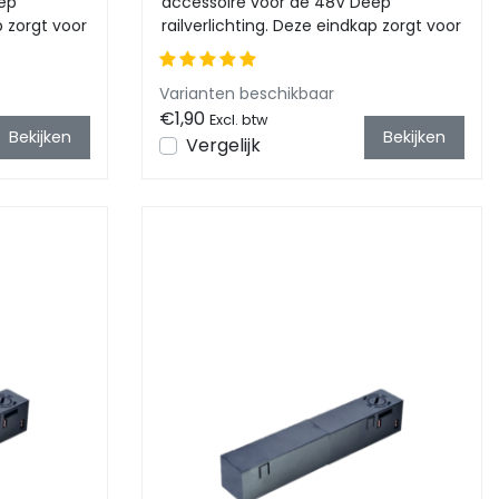
ep
accessoire voor de 48V Deep
p zorgt voor
railverlichting. Deze eindkap zorgt voor
een nette en ...
Varianten beschikbaar
€1,90
Excl. btw
Bekijken
Bekijken
Vergelijk