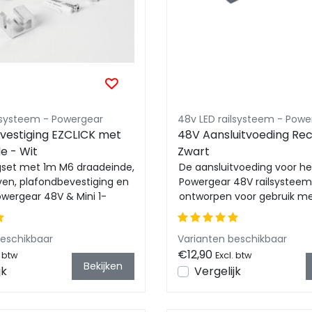
ilsysteem - Powergear
48v LED railsysteem - Powe
vestiging EZCLICK met
48V Aansluitvoeding Rec
e - Wit
Zwart
gset met 1m M6 draadeinde,
De aansluitvoeding voor he
ven, plafondbevestiging en
Powergear 48V railsysteem
owergear 48V & Mini 1-
ontworpen voor gebruik m
...
railverlichting. Met compac
beschikbaar
Varianten beschikbaar
€12,90
. btw
Excl. btw
Bekijken
jk
Vergelijk