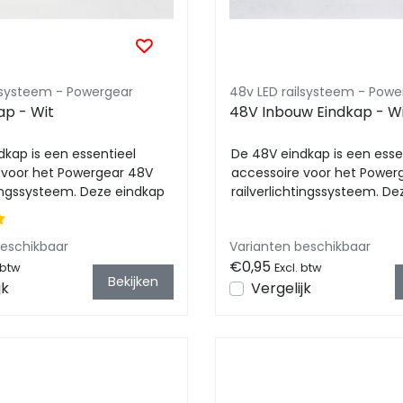
ilsysteem - Powergear
48v LED railsysteem - Powe
ap - Wit
48V Inbouw Eindkap - W
dkap is een essentieel
De 48V eindkap is een esse
 voor het Powergear 48V
accessoire voor het Power
tingssysteem. Deze eindkap
railverlichtingssysteem. D
en ...
zorgt voor een ...
beschikbaar
Varianten beschikbaar
€0,95
 btw
Excl. btw
Bekijken
jk
Vergelijk