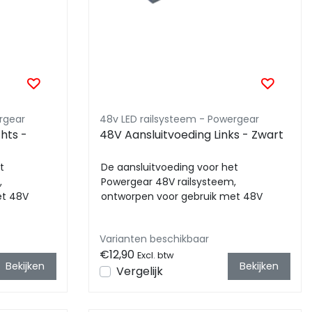
rgear
48v LED railsysteem - Powergear
hts -
48V Aansluitvoeding Links - Zwart
t
De aansluitvoeding voor het
,
Powergear 48V railsysteem,
et 48V
ontworpen voor gebruik met 48V
te afme...
railverlichting. Met compacte afme...
Varianten beschikbaar
€12,90
Excl. btw
Bekijken
Bekijken
Vergelijk