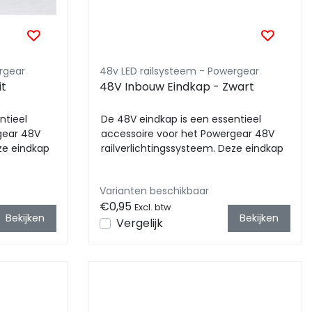
rgear
48v LED railsysteem - Powergear
it
48V Inbouw Eindkap - Zwart
ntieel
De 48V eindkap is een essentieel
gear 48V
accessoire voor het Powergear 48V
eze eindkap
railverlichtingssysteem. Deze eindkap
zorgt voor een ...
Varianten beschikbaar
€0,95
Excl. btw
Bekijken
Bekijken
Vergelijk