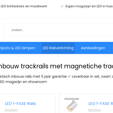
r LED lichtadvies en maatwerk
Eigen magazijn en LED in hui
 Spots & LED lampen
LED Railverlichting
Aanbiedingen
 inbouw trackrails met magnetiche tr
isch inbouw rails met 5 jaar garantie ✓ Leverbaar in wit, zwart o
 LED magazijn en showroom
LED 1-FASE Rails
LED 1-FASE R
Bekijken
Bekijken