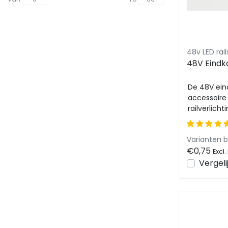
48v LED ra
48V Eindk
De 48V ein
accessoire
railverlich
zorgt voor e
Varianten 
€0,75
Excl.
Vergeli