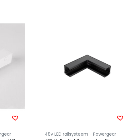
rgear
48v LED railsysteem - Powergear