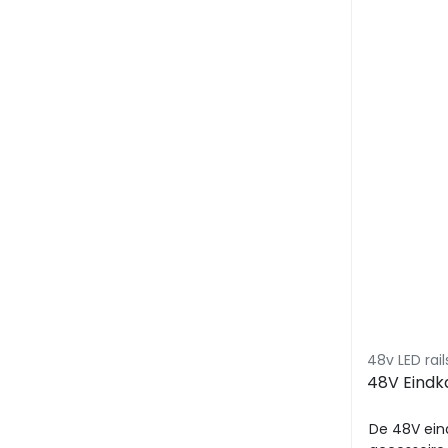
48v LED ra
48V Eindk
De 48V ein