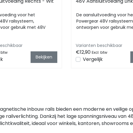
uitvoeding Rechts - Wit
48V Aansluitvoeding Link
tvoeding voor het
De aansluitvoeding voor he
48V railsysteem,
Powergear 48V railsysteem
voor gebruik met 48V
ontworpen voor gebruik m
ting. Met compacte afme...
railverlichting. Met compac
beschikbaar
Varianten beschikbaar
€12,90
. btw
Excl. btw
Bekijken
jk
Vergelijk
netische inbouw rails bieden een moderne en veilige opl
ge railverlichting. Dankzij het lage spanningsniveau van
lichtkwaliteit, ideaal voor winkels, kantoren, showrooms 