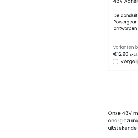
48V Aansl
De aanslui
Powergear 
ontworpen 
railverlich
Varianten 
€12,90
Excl
Vergeli
Onze 48V mag
energiezuini
uitstekende 