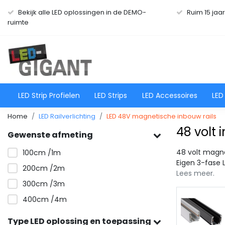
Bekijk alle LED oplossingen in de DEMO-
Ruim 15 jaa
ruimte
LED Strip Profielen
LED Strips
LED Accessoires
LED
Home
LED Railverlichting
LED 48V magnetische inbouw rails
48 volt
Gewenste afmeting
48 volt magnet
100cm /1m
Eigen 3-fase
200cm /2m
Lees meer.
300cm /3m
400cm /4m
LED 48V magnetische in
bouw rails Type20
Type LED oplossing en toepassing