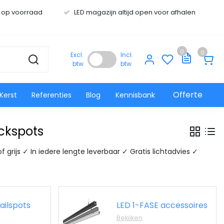
s op voorraad
LED magazijn altijd open voor afhalen
0
0
Excl.
Incl.
btw
btw
Offerte
Kerst
Referenties
Blog
Kennisbank
ackspots
f grijs ✓ In iedere lengte leverbaar ✓ Gratis lichtadvies ✓
ailspots
LED 1-FASE accessoires
Bekijken