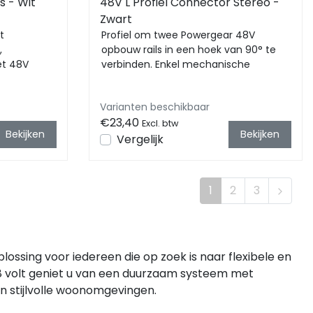
s - Wit
48V L Profiel Connector Stereo -
Zwart
t
Profiel om twee Powergear 48V
,
opbouw rails in een hoek van 90° te
et 48V
verbinden. Enkel mechanische
te afme...
aansluiting! Altijd gebru...
Varianten beschikbaar
€23,40
Excl. btw
Bekijken
Bekijken
Vergelijk
1
2
3
ossing voor iedereen die op zoek is naar flexibele en
 48 volt geniet u van een duurzaam systeem met
en stijlvolle woonomgevingen.