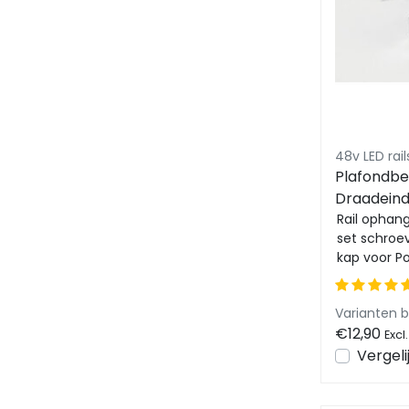
48v LED ra
Plafondbe
Draadeind
Rail ophan
set schroe
kap voor P
Circuit railsy
Varianten 
€12,90
Excl
Vergeli