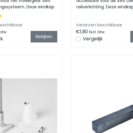
 voor het Powergear 48V
accessoire voor de 48V De
tingssysteem. Deze eindkap
railverlichting. Deze eindka
en ...
een nette en ...
beschikbaar
Varianten beschikbaar
€1,90
 btw
Excl. btw
Bekijken
jk
Vergelijk