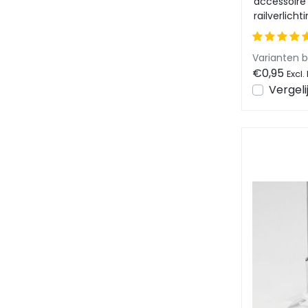
accessoire
railverlich
zorgt voor e
Varianten 
€0,95
Excl.
Vergeli