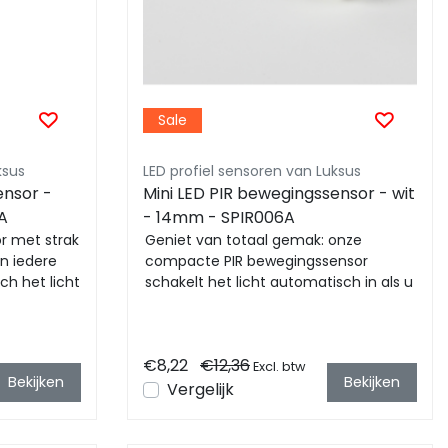
Sale
ksus
LED profiel sensoren van Luksus
ensor -
Mini LED PIR bewegingssensor - wit
A
- 14mm - SPIR006A
r met strak
Geniet van totaal gemak: onze
in iedere
compacte PIR bewegingssensor
ch het licht
schakelt het licht automatisch in als u
aanwezig bent en uit ...
€8,22
€12,36
Excl. btw
Bekijken
Bekijken
Vergelijk