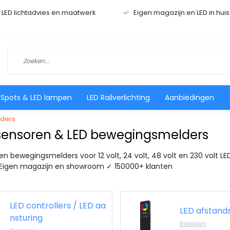
r LED lichtadvies en maatwerk
Eigen magazijn en LED in hui
 Spots & LED lampen
LED Railverlichting
Aanbiedingen
lders
 sensoren & LED bewegingsmelders
en bewegingsmelders voor 12 volt, 24 volt, 48 volt en 230 volt L
✓ Eigen magazijn en showroom ✓ 150000+ klanten
LED controllers / LED aa
LED afstand
nsturing
Bekijken