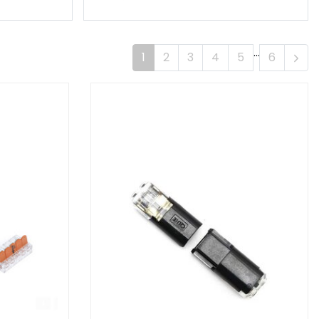
...
1
2
3
4
5
6