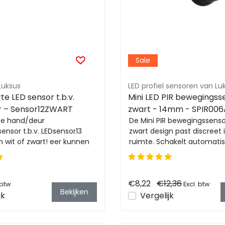
Sale
Luksus
LED profiel sensoren van Lu
te LED sensor t.b.v.
Mini LED PIR bewegingss
r – Sensor12ZWART
zwart - 14mm - SPIR006
te hand/deur
De Mini PIR bewegingssenso
nsor t.b.v. LEDsensor13
zwart design past discreet 
n wit of zwart! eer kunnen
ruimte. Schakelt automatis
troller 3 deu...
in bij...
€8,22
€12,36
 btw
Excl. btw
Bekijken
jk
Vergelijk