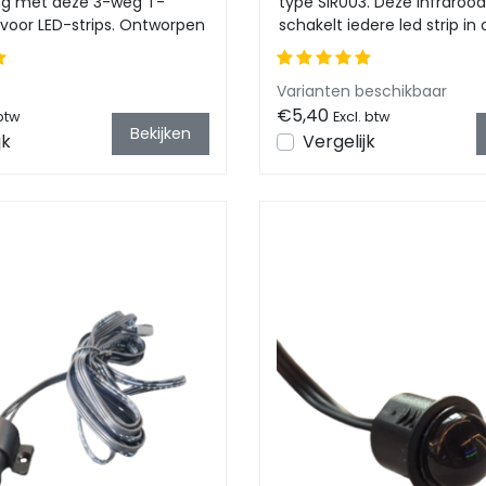
ing met deze 3-weg T-
type SIR003. Deze Infraroo
r
 voor LED-strips. Ontworpen
schakelt iedere led strip in of
lijke instal...
voorkeur...
Varianten beschikbaar
€5,40
 btw
Excl. btw
Bekijken
jk
Vergelijk