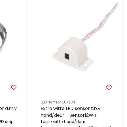
LED sensor Luksus
r d.m.v.
Extra witte LED sensor t.b.v.
hand/deur – Sensor12WIT
D strips
Losse witte hand/deur