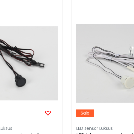
Sale
Luksus
LED sensor Luksus