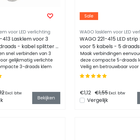
Sale
m voor LED verlichting
WAGO lasklem voor LED verl
413 Lasklem voor 3
WAGO 221-415 LED strip
draads - kabel splitter -
voor 5 kabels - 5 draads
en snel verbinden van 3
splitter - WAGO
Maak verbindingen eenvou
voor gelijkmatig verlichte
deze compacte 5-draads l
ompacte 3-draads klem
Veilig en betrouwbaar voor 
e in...
tot 400V en 32A....
12
€1,12
€1,55
Excl. btw
Excl. btw
Bekijken
jk
Vergelijk