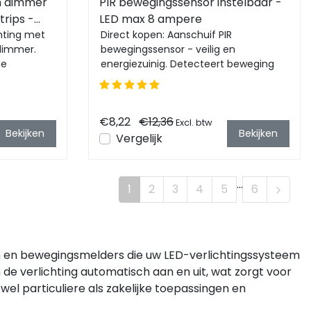
h dimmer
PIR bewegingssensor instelbaar -
trips -
LED max 8 ampere
hting met
Direct kopen: Aanschuif PIR
 dimmer.
bewegingssensor - veilig en
de
energiezuinig. Detecteert beweging
tot 8 meter. Programmeerbaar ...
€8,22
€12,36
Excl. btw
Bekijken
Bekijken
Vergelijk
...
1
2
3
4
5
6
en en bewegingsmelders die uw LED-verlichtingssysteem
e verlichting automatisch aan en uit, wat zorgt voor
wel particuliere als zakelijke toepassingen en