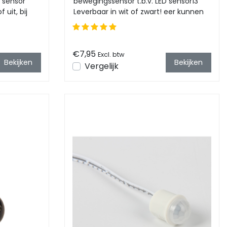
d sensor
bewegingssensor t.b.v. LED sensor13
 uit, bij
Leverbaar in wit of zwart! eer kunnen
op deze controller 3 deu...
€7,95
Excl. btw
Bekijken
Bekijken
Vergelijk