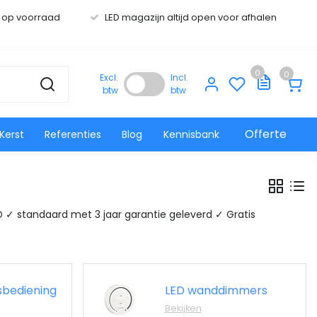
s op voorraad
LED magazijn altijd open voor afhalen
0
0
Excl.
Incl.
btw
btw
Offerte
Kerst
Referenties
Blog
Kennisbank
ED ✓ standaard met 3 jaar garantie geleverd ✓ Gratis
sbediening
LED wanddimmers
Bekijken