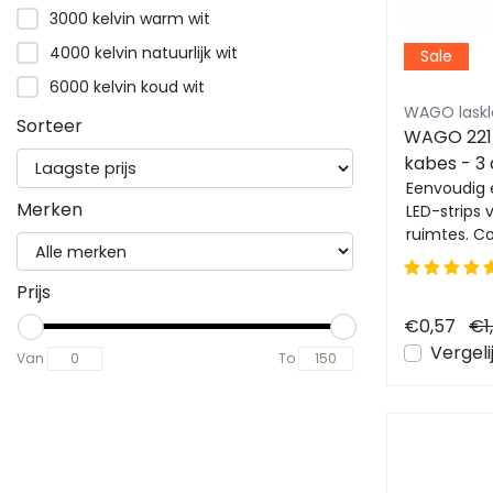
3000 kelvin warm wit
4000 kelvin natuurlijk wit
Sale
6000 kelvin koud wit
WAGO laskle
Sorteer
WAGO 221-
kabes - 3 
WAGO
Eenvoudig 
Merken
LED-strips 
ruimtes. C
voor naadloz
Prijs
€0,57
€1,
Vergeli
Van
To