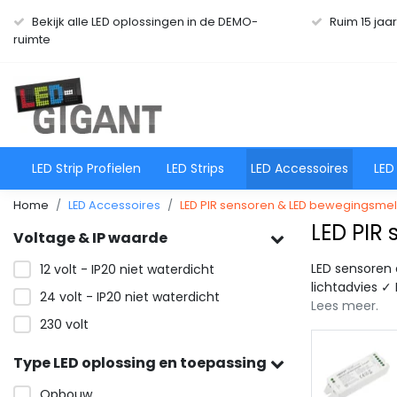
Bekijk alle LED oplossingen in de DEMO-
Ruim 15 jaa
ruimte
LED Strip Profielen
LED Strips
LED Accessoires
LED
Home
LED Accessoires
LED PIR sensoren & LED bewegingsme
LED PIR
Voltage & IP waarde
LED sensoren 
12 volt - IP20 niet waterdicht
lichtadvies 
24 volt - IP20 niet waterdicht
Lees meer.
230 volt
Type LED oplossing en toepassing
Thread over Matter
Bekijken
Opbouw