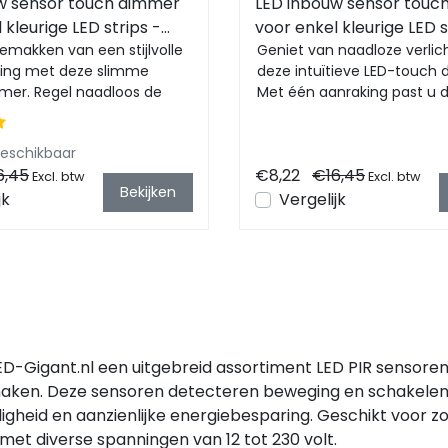
w sensor touch dimmer
LED inbouw sensor touc
 kleurige LED strips -
voor enkel kleurige LED s
 ZWART
emakken van een stijlvolle
STD004A WIT
Geniet van naadloze verlic
ing met deze slimme
deze intuïtieve LED-touch
er. Regel naadloos de
Met één aanraking past u 
van uw le...
helderheid aan en creë...
beschikbaar
6,45
€8,22
€16,45
Excl. btw
Excl. btw
Bekijken
jk
Vergelijk
LED-Gigant.nl een uitgebreid assortiment LED PIR sensor
 maken. Deze sensoren detecteren beweging en schakelen d
ligheid en aanzienlijke energiebesparing. Geschikt voor zo
et diverse spanningen van 12 tot 230 volt.