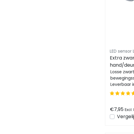
LED sensor 
Extra zwar
hand/deu
Losse zwar
bewegingsse
Leverbaar i
op deze con
€7,95
Excl.
Vergeli