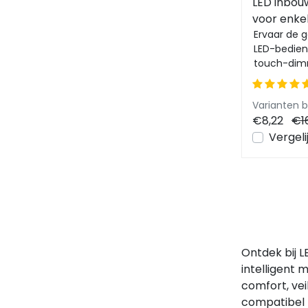
LED inbou
voor enkel
STD004A
Ervaar de g
LED-bedien
touch-dimm
helderheid 
Varianten 
€8,22
€1
Vergeli
Ontdek bij 
intelligent
comfort, vei
compatibel m