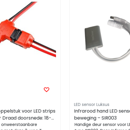
LED sensor Luksus
ppelstuk voor LED strips
Infrarood hand LED senso
er Draad doorsnede: 18-
beweging – SIR003
ED strip traptrede
n onweerstaanbare
Handige deur sensor voor LE