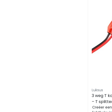
Luksus
3 weg T ko
– T splitt
24AWG - L
Creëer ee