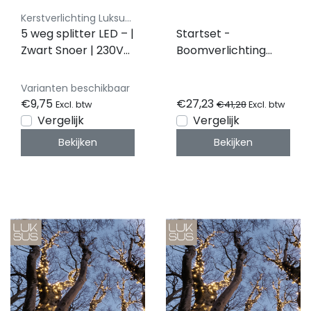
Kerstverlichting Luksus - Koppelbaar
5 weg splitter LED – |
Startset -
Zwart Snoer | 230V
Boomverlichting
Koppelbaar | IP65
warm wit 10 meter
waterdicht - 100 LED
Varianten beschikbaar
PRO - LUKSUS
€9,75
€27,23
€41,28
Excl. btw
Excl. btw
Vergelijk
Vergelijk
Bekijken
Bekijken