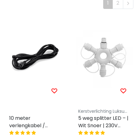
1
2
Kerstverlichting Luksus - Koppelbaar
10 meter
5 weg splitter LED – |
verlengkabel /
Wit Snoer | 230V
tussenkabel /
Koppelbaar | IP65