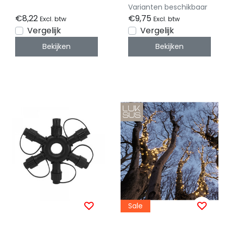
tussenstuk t.b.v PRO
Varianten beschikbaar
serie IP44 - Luksus
€8,22
€9,75
Excl. btw
Excl. btw
Vergelijk
Vergelijk
Bekijken
Bekijken
Sale