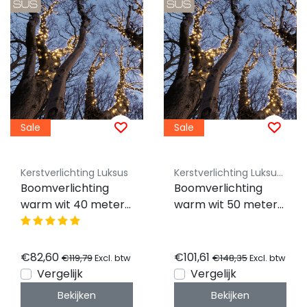
Sale
Sale
Kerstverlichting Luksus
Kerstverlichting Luksus - Koppelbaar
Boomverlichting
Boomverlichting
warm wit 40 meter
warm wit 50 meter
waterdicht - 400
waterdicht 500 LED
LED PRO - LUKSUS
- PRO - LUKSUS
€82,60
€101,61
€119,79
€148,35
Excl. btw
Excl. btw
Vergelijk
Vergelijk
Bekijken
Bekijken