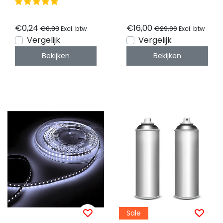
Koud Wit 9,6W
1020lm/meter 120
Led/m IP65 5M Rol
€0,24
€16,00
€0,83
€29,00
Excl. btw
Excl. btw
Vergelijk
Vergelijk
Bekijken
Bekijken
Sale