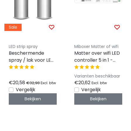
Sale
LED strip spray
Miboxer Matter of wifi
Beschermende
Matter over wifi LED
spray / lak voor LED
controller 5 in 1 -
profielen & LED
voor Single
strips 200ml
Color/Dual
Varianten beschikbaar
White/RGB/RGBW/RG
€20,58
€20,62
€32,98
Excl. btw
Excl. btw
LED strips 12-24-48v
Vergelijk
Vergelijk
- ML5
Bekijken
Bekijken