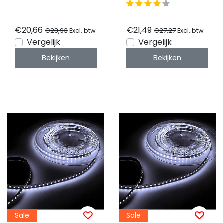
wit 12VDC 6W IP20
60LED p/m 6000k
10000K - 5 meter
IP20- 5 meter rol
€20,66
€21,49
€28,93
€27,27
Excl. btw
Excl. btw
Vergelijk
Vergelijk
Bekijken
Bekijken
Sale
Sale