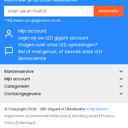
Abonneer
* Wij delen uw gegevens nooit
Mijn account
Login op uw LED gigant account
Vragen over onze LED oplossingen?
Bel of mail gerust, of bezoek onze LED
demoruimte
Klantenservice
Mijn account
Categorieën
Contactgegevens
© Copyright 2026 - LED-Gigant.nl | Realisatie
InStijl Media
Algemene voorwaarden
|
Recycling stichting open
|
Privacy
Policy
|
Sitemap
|