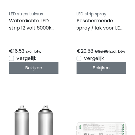
LED strips Luksus
LED strip spray
Waterdichte LED
Beschermende
strip 12 volt 6000k
spray / lak voor LED
koud wit 6W 650LM
sheets & LED vellen
60LED p/m IP65 - 5
200ml
meter
€16,53
€20,58
€32,98
Excl. btw
Excl. btw
Vergelijk
Vergelijk
Bekijken
Bekijken