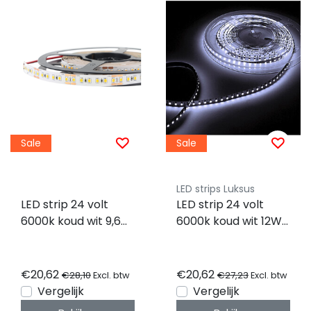
Sale
Sale
LED strips Luksus
LED strip 24 volt
LED strip 24 volt
6000k koud wit 9,6W
6000k koud wit 12W
1020LM 120LED p/m
1260LM 60LED p/m
IP20 - 5 meter
IP20 - 5 meter
€20,62
€20,62
€28,10
€27,23
Excl. btw
Excl. btw
Vergelijk
Vergelijk