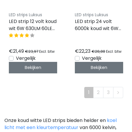
LED strips Luksus
LED strips Luksus
LED strip 12 volt koud
LED strip 24 volt
wit 6W 630LM 60LED
6000k koud wit 6W
p/m 6000k IP20 - 5
630LM 60LED p/m
meter
IP20 - 5 meter
€21,49
€22,23
€23,97
€28,88
Excl. btw
Excl. btw
Vergelijk
Vergelijk
Bekijken
Bekijken
1
2
3
Onze koud witte LED strips bieden helder en
koel
licht met een kleurtemperatuur
van 6000 kelvin,