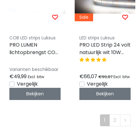
Sale
COB LED strips Luksus
LED strips Luksus
PRO LUMEN
PRO LED Strip 24 volt
lichtopbrengst COB
natuurlijk wit 10W
LED strip 4000K
1000LM 240 LED p/m
natuurlijk wit 14W
4000k IP20 CRI93 - 5
Varianten beschikbaar
2500LM 528LED p/m
meter
€49,99
€66,07
€90,87
Excl. btw
Excl. btw
24VDC IP20 - 5
Vergelijk
Vergelijk
meter
Bekijken
Bekijken
1
2