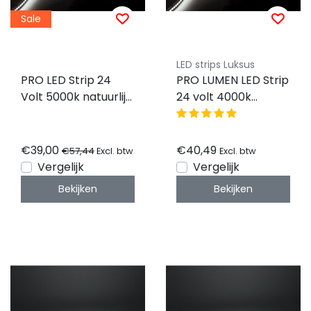
Sale
LED strips Luksus
PRO LED Strip 24
PRO LUMEN LED Strip
Volt 5000k natuurlijk
24 volt 4000k
wit 12W 1920LM
natuurlijk wit 18W
128LED p/m IP20
2430LM 192LED p/m
CRI90 - 5 meter
IP20 - 3 meter
€39,00
€40,49
€57,44
Excl. btw
Excl. btw
Vergelijk
Vergelijk
Bekijken
Bekijken