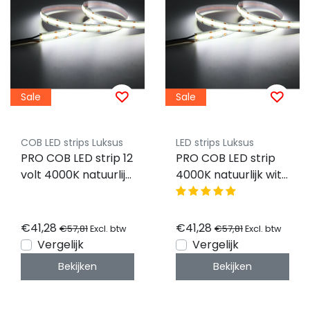
Sale
Sale
COB LED strips Luksus
LED strips Luksus
PRO COB LED strip 12
PRO COB LED strip
volt 4000K natuurlijk
4000K natuurlijk wit
wit 9W 1020LM
9W 1020LM 480LED
480LED p/m IP20
p/m IP20 24vdc
CRI90 - 5 meter
CRI90 - 5 meter
€41,28
€41,28
€57,81
€57,81
Excl. btw
Excl. btw
Vergelijk
Vergelijk
Bekijken
Bekijken