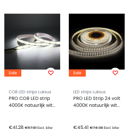
Sale
Sale
COB LED strips Luksus
LED strips Luksus
PRO COB LED strip
PRO LED Strip 24 volt
4000K natuurlijk wit
4000K natuurlijk wit
9W 1020LM 480LED
28W 2126LM 240LED
p/m IP20 24vdc
p/m IP20 - 3 meter
CRI90 - 5 meter
€41,28
€45,41
€57,81
€74,38
Excl. btw
Excl. btw