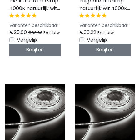
BASIC COB LED strip
Buigbare LED strip
4000K natuurlijk wit
natuurlijk wit 4000K
8W 530LM 320LED
IP20 24V 9,6 W 120
p/m IP20 24vdc
LEDs p/m
Varianten beschikbaar
Varianten beschikbaar
CRI90 - 5 meter
€25,00
€36,22
€32,00
Excl. btw
Excl. btw
Vergelijk
Vergelijk
Bekijken
Bekijken