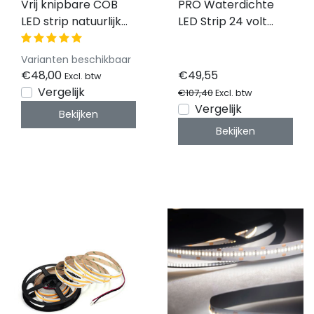
Vrij knipbare COB
PRO Waterdichte
LED strip natuurlijk
LED Strip 24 volt
wit 12W 1200LM
5000k natuurlijk Wit
528LED p/m 24VDC
12W 1240LM 128LED
Varianten beschikbaar
IP20 4000K – 5
p/m IP68 CRI90 - 5
€48,00
€49,55
Excl. btw
meter
meter
Vergelijk
€107,40
Excl. btw
Vergelijk
Bekijken
Bekijken