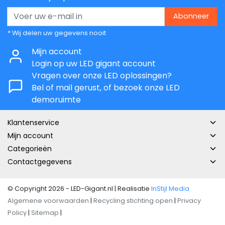
Abonneer
* Wij delen uw gegevens nooit
Mijn account
Login op uw LED gigant account
Vragen over onze LED oplossingen?
Bel of mail gerust, of bezoek onze LED
demoruimte
Klantenservice
Mijn account
Categorieën
Contactgegevens
© Copyright 2026 - LED-Gigant.nl | Realisatie
InStijl Media
Algemene voorwaarden
|
Recycling stichting open
|
Privacy
Policy
|
Sitemap
|