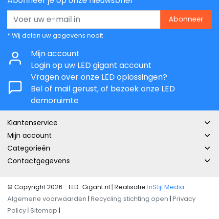
Abonneer je op onze nieuwsbrief
Abonneer
* Wij delen uw gegevens nooit
Mijn account
Login op uw LED gigant account
Vragen over onze LED oplossingen?
Bel of mail gerust, of bezoek onze LED
demoruimte
Klantenservice
Mijn account
Categorieën
Contactgegevens
© Copyright 2026 - LED-Gigant.nl | Realisatie
InStijl Media
Algemene voorwaarden
|
Recycling stichting open
|
Privacy
Policy
|
Sitemap
|