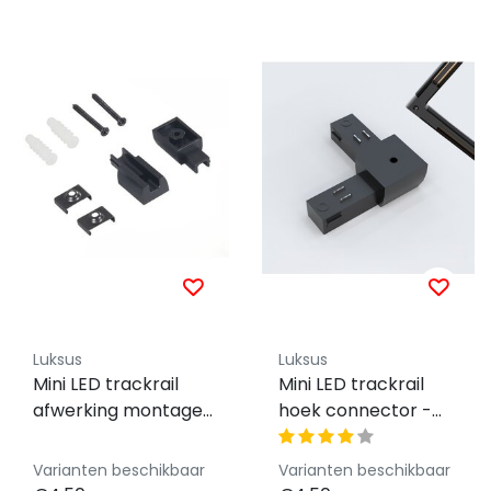
Luksus
Luksus
Mini LED trackrail
Mini LED trackrail
afwerking montage
hoek connector -
set - zwart - MINI-
zwart - MINI-TQS-
TQS-montage-set
HOEK-CONNECTOR
Varianten beschikbaar
Varianten beschikbaar