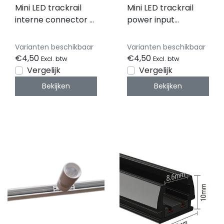
Mini LED trackrail
Mini LED trackrail
interne connector -
power input
zwart - MINI- MINI-
connector - zwart -
TQS-INTERNE-
MINI- MINI-TQS-
Varianten beschikbaar
Varianten beschikbaar
CONNECTOR
POWER-
€4,50
€4,50
Excl. btw
Excl. btw
CONNECTOR
Vergelijk
Vergelijk
Bekijken
Bekijken