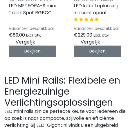
LED METEORA-S mini
LED kabel oplossing
Track Spot RGBCCT
inclusief opaal
2700K/3000K -
afdekking - 10 of 20
Zwarte binnenring
meter in te korten
Varianten beschikbaar
Varianten beschikbaar
€89,00
€229,00
Excl. btw
Excl. btw
Vergelijk
Vergelijk
Bekijken
Bekijken
LED Mini Rails: Flexibele en
Energiezuinige
Verlichtingsoplossingen
LED mini rails zijn de perfecte keuze voor iedereen die
op zoek is naar compacte, stijlvolle en efficiënte
verlichting. Bij LED-Gigant.nl vindt u een uitgebreid