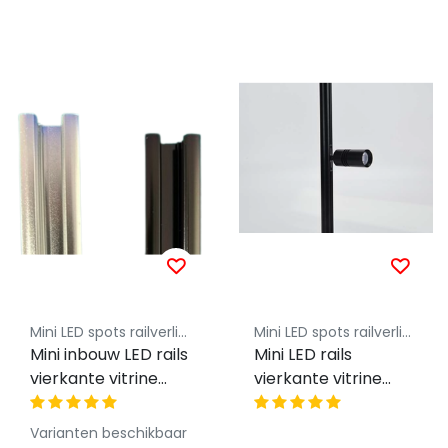
Mini LED spots railverlichting - Luksus
Mini LED spots railverlichting - Luksus
Mini inbouw LED rails
Mini LED rails
vierkante vitrine
vierkante vitrine
trackrail - MD3
trackrail - MD3
ZWART INBOUW
VIERKANT ZWART
Varianten beschikbaar