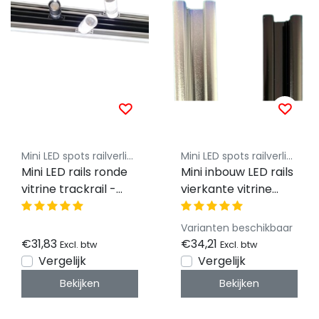
Mini LED spots railverlichting - Luksus
Mini LED spots railverlichting - Luksus
Mini LED rails ronde
Mini inbouw LED rails
vitrine trackrail -
vierkante vitrine
MD3 ALU
trackrail - MD3 ALU
INBOUW
Varianten beschikbaar
€31,83
€34,21
Excl. btw
Excl. btw
Vergelijk
Vergelijk
Bekijken
Bekijken