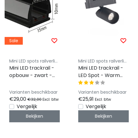
Sale
Mini LED spots railverlichting - Luksus
Mini LED spots railverlichting - Luksus
Mini LED trackrail -
Mini LED trackrail -
opbouw - zwart -
LED Spot - Warm
MINI-TQS
Wit - zwart - 3000k
- 3 watt - dimbaar -
Varianten beschikbaar
Varianten beschikbaar
QT3000k
€29,00
€25,91
€32,00
Excl. btw
Excl. btw
Vergelijk
Vergelijk
Bekijken
Bekijken