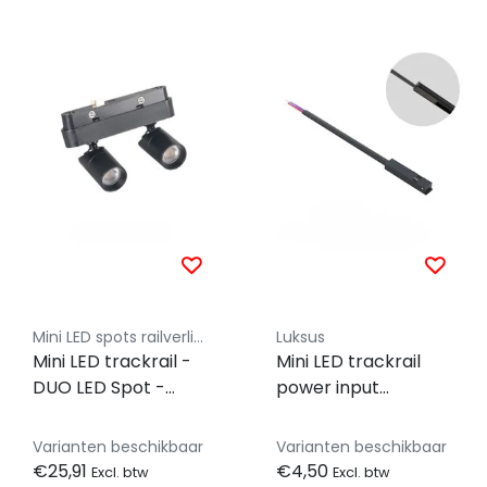
Mini LED spots railverlichting - Luksus
Luksus
Mini LED trackrail -
Mini LED trackrail
DUO LED Spot -
power input
Warm Wit - zwart -
connector - zwart -
3000k - 2,5 watt -
MINI- MINI-TQS-
Varianten beschikbaar
Varianten beschikbaar
dimbaar -
POWER-
€25,91
€4,50
Excl. btw
Excl. btw