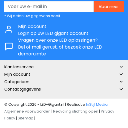
Abonneer
* Wij delen uw gegevens nooit
Mijn account
Login op uw LED gigant account
Vragen over onze LED oplossingen?
Bel of mail gerust, of bezoek onze LED
demoruimte
Klantenservice
Mijn account
Categorieën
Contactgegevens
© Copyright 2026 - LED-Gigant.nl | Realisatie
InStijl Media
Algemene voorwaarden
|
Recycling stichting open
|
Privacy
Policy
|
Sitemap
|