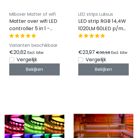
Miboxer Matter of wifi
LED strips Luksus
Matter over wifi LED
LED strip RGB 14,4W
controller 5 in 1 -
1020LM 60LED p/m
voor Single
IP20 12vdc - 4 meter
Color/Dual
Varianten beschikbaar
White/RGB/RGBW/RGBWW/RGBCCT
€20,62
€23,97
€30,58
Excl. btw
Excl. btw
LED strips 12-24-48v
Vergelijk
Vergelijk
- ML5
Bekijken
Bekijken