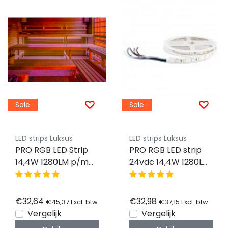
Sale
Sale
LED strips Luksus
LED strips Luksus
PRO RGB LED Strip
PRO RGB LED strip
14,4W 1280LM p/m
24vdc 14,4W 1280LM
IP20 24vdc - 5
60LED p/m IP20 - 5
meter
meter
€32,64
€32,98
€45,37
€37,15
Excl. btw
Excl. btw
Vergelijk
Vergelijk