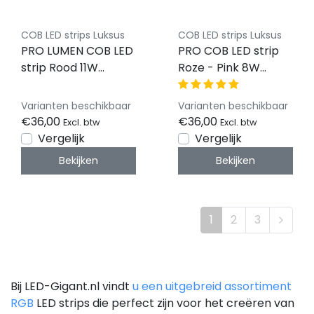
COB LED strips Luksus
COB LED strips Luksus
PRO LUMEN COB LED
PRO COB LED strip
strip Rood 11W
Roze - Pink 8W
1180LM 480 LED’s
1050LM 480 LED’s
p/m 24VDC IP20 - 5
p/m 24VDC IP20 - 5
Varianten beschikbaar
Varianten beschikbaar
meter
meter
€36,00
€36,00
Excl. btw
Excl. btw
Vergelijk
Vergelijk
Bekijken
Bekijken
1
2
3
Bij LED-Gigant.nl vindt
u een uitgebreid assortiment
RGB
LED strips die perfect zijn voor het creëren van