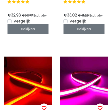
IP20 12vdc - 5 meter
1020LM 60LED p/m
12vdc IP65 - 5 meter
€32,98
€33,02
€57,77
€41,28
Excl. btw
Excl. btw
Vergelijk
Vergelijk
Bekijken
Bekijken