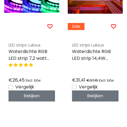
Sale
LED strips Luksus
LED strips Luksus
Waterdichte RGB
Waterdichte RGB
LED strip 7,2 watt
LED strip 14,4W
450LM 30LED 12vdc
1020LM 60LED p/m
IP65 - 5 meter
IP65 24vdc - 5
meter
€26,45
€31,41
€37,15
Excl. btw
Excl. btw
Vergelijk
Vergelijk
Bekijken
Bekijken