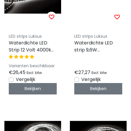
LED strips Luksus
LED strips Luksus
Waterdichte LED
Waterdichte LED
Strip 12 Volt 4000k
strip 9,6W
Natuurlijk Wit 12W
1020lm/meter
1260lm/meter 60
12VDC IP65 Natuurlijk
Varianten beschikbaar
Led/m IP65 5M Rol
Wit 4000K 5m Rol
€26,45
€27,27
Excl. btw
Excl. btw
Vergelijk
Vergelijk
Bekijken
Bekijken