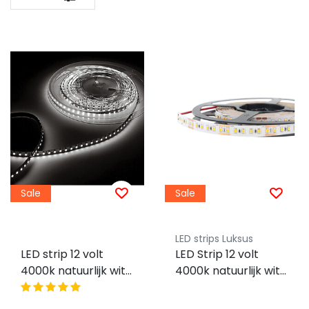
Sale
Sale
LED strips Luksus
LED strip 12 volt
LED Strip 12 volt
4000k natuurlijk wit
4000k natuurlijk wit
6W 510LM 60LED
9,6W 1020LM 120LED
p/m IP20 - 5 meter
p/m IP20 - 5 meter