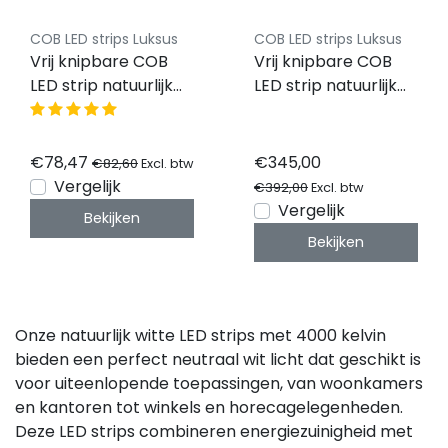
COB LED strips Luksus
COB LED strips Luksus
Vrij knipbare COB
Vrij knipbare COB
LED strip natuurlijk
LED strip natuurlijk
wit 12W 1200LM
wit 12W 1200LM
528LED p/m 12VDC
528LED p/m 24VDC
IP20 4000K – 10
IP20 4000K – 50
€78,47
€345,00
€82,60
Excl. btw
meter
meter
Vergelijk
€392,00
Excl. btw
Vergelijk
Bekijken
Bekijken
Onze natuurlijk witte LED strips met 4000 kelvin
bieden een perfect neutraal wit licht dat geschikt is
voor uiteenlopende toepassingen, van woonkamers
en kantoren tot winkels en horecagelegenheden.
Deze LED strips combineren energiezuinigheid met