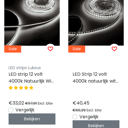
Sale
Sale
LED strips Luksus
LED strip 12 volt
LED Strip 12 volt
4000k Natuurlijk Wit
4000k natuurlijk wit
9,6W 1020LM 120LED
12W 1260LM 120LED
p/m IP20 - 10 meter
p/m IP20 - 10 meter
€33,02
€40,45
€57,81
Excl. btw
Vergelijk
€60,29
Excl. btw
Vergelijk
Bekijken
Bekijken