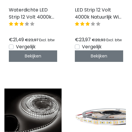
Waterdichte LED
LED Strip 12 Volt
Strip 12 Volt 4000k
4000k Natuurlijk Wit
Natuurlijk Wit 6W
12W 1260lm/meter
420lm/meter 60
60 Led/m IP20 5M
Led/m IP65 5M Rol
Rol
€21,49
€23,97
€23,97
€28,93
Excl. btw
Excl. btw
Vergelijk
Vergelijk
Bekijken
Bekijken