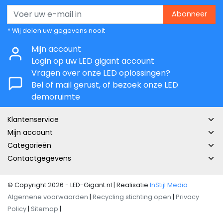
Abonneer
* Wij delen uw gegevens nooit
Mijn account
Login op uw LED gigant account
Vragen over onze LED oplossingen?
Bel of mail gerust, of bezoek onze LED
demoruimte
Klantenservice
Mijn account
Categorieën
Contactgegevens
© Copyright 2026 - LED-Gigant.nl | Realisatie
InStijl Media
Algemene voorwaarden
|
Recycling stichting open
|
Privacy
Policy
|
Sitemap
|