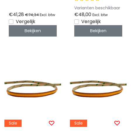
p/m IP20 - 12,5
528LED p/m 24VDC
Varianten beschikbaar
meter
IP20 4000K – 5
€41,28
€48,00
€74,34
Excl. btw
Excl. btw
meter
Vergelijk
Vergelijk
Bekijken
Bekijken
Sale
Sale