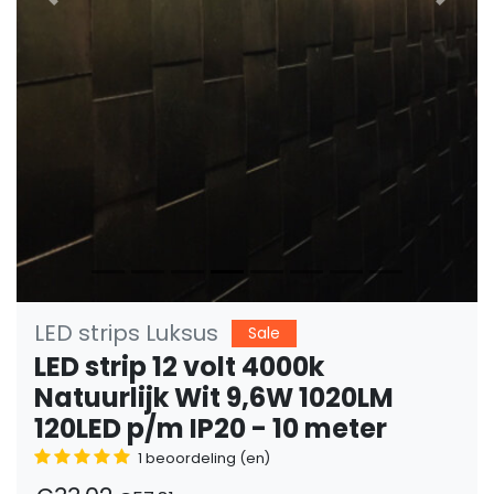
Vorige
Volge
LED strips Luksus
Sale
LED strip 12 volt 4000k
Natuurlijk Wit 9,6W 1020LM
120LED p/m IP20 - 10 meter
1 beoordeling (en)