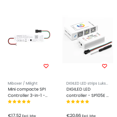
Miboxer / Milight
DIGILED LED strips Luksus
Mini compacte SPI
DIGILED LED
Controller 3-in-1 -
controller - SP105E -
Enkelkleurig/RGB/RGBW/RGBWW
voor 5v, 12v, 24v DIGI
2048 pixel - 5V-12V-
LED strips
24V - Miboxer SPIR3
€17,52
€20,66
Excl. btw
Excl. btw