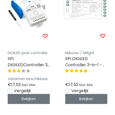
DIGILED pixel controller
Miboxer / Milight
SPI
SPI DIGILED
DIGILEDController 3-
Controller 3-in-1 -
in-1 -
Enkelkleurig/RGB/RG
Enkelkleurig/RGB/RGBW/RGBWW
2048 pixel - 5V-12V-
Varianten beschikbaar
2048 pixel - 5V-12V-
24V - Miboxer SPIR3
€17,52
€17,52
Excl. btw
Excl. btw
24V - SP63XE
Vergelijk
Vergelijk
Bekijken
Bekijken