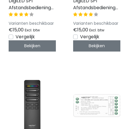
DigiLED SPI
DigiLED SPI
Afstandsbediening
Afstandsbediening
dual white - RB2
single color/dual
white/RGB/RGBW/RGB
Varianten beschikbaar
Varianten beschikbaar
- RB4
€15,00
€15,00
Excl. btw
Excl. btw
Vergelijk
Vergelijk
Bekijken
Bekijken