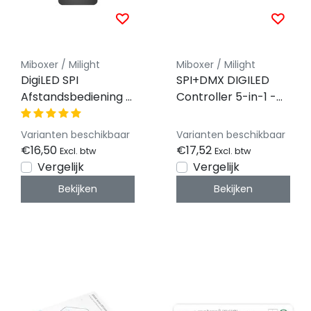
Miboxer / Milight
Miboxer / Milight
DigiLED SPI
SPI+DMX DIGILED
Afstandsbediening -
Controller 5-in-1 -
Miboxer C6
Enkelkleurig/RGB/RG
1024 pixel - 5V-12V-
Varianten beschikbaar
Varianten beschikbaar
24V - Miboxer SPIW5
€16,50
€17,52
Excl. btw
Excl. btw
Vergelijk
Vergelijk
Bekijken
Bekijken