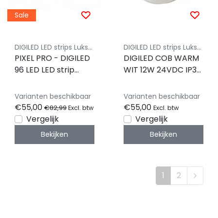
Sale
DIGILED LED strips Luksus
DIGILED LED strips Luksus
PIXEL PRO - DIGILED
DIGILED COB WARM
96 LED LED strip
WIT 12W 24VDC IP30
WS2811 RGB 23,04W
5m Rol - PIXEL PRO -
12VDC IP30 5m Rol -
WS2811
Varianten beschikbaar
Varianten beschikbaar
PIXEL PRO
€55,00
€55,00
€82,99
Excl. btw
Excl. btw
Vergelijk
Vergelijk
Bekijken
Bekijken
1
2