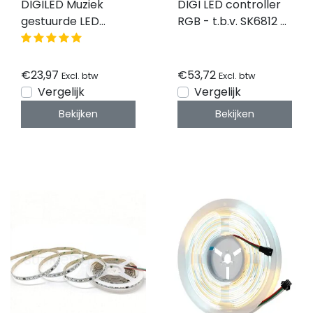
DIGILED Muziek
DIGI LED controller
gestuurde LED
RGB - t.b.v. SK6812 &
controller RGB -
WS2815B - PIXEL PRO
t.b.v. SK6812 &
WS2815B
€23,97
€53,72
Excl. btw
Excl. btw
Vergelijk
Vergelijk
Bekijken
Bekijken