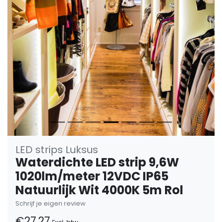
Vorige
Volge
LED strips Luksus
Waterdichte LED strip 9,6W
1020lm/meter 12VDC IP65
Natuurlijk Wit 4000K 5m Rol
Schrijf je eigen review
€27,27