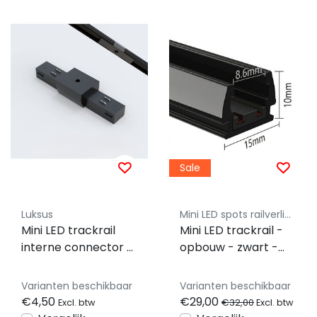
Sale
Luksus
Mini LED spots railverlichting - Luksus
Mini LED trackrail
Mini LED trackrail -
interne connector -
opbouw - zwart -
zwart - MINI- MINI-
MINI-TQS
TQS-INTERNE-
Varianten beschikbaar
Varianten beschikbaar
CONNECTOR
€4,50
€29,00
€32,00
Excl. btw
Excl. btw