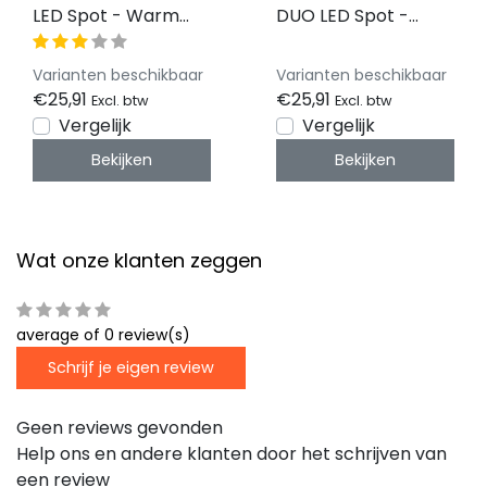
LED Spot - Warm
DUO LED Spot -
Wit - zwart - 3000k
Warm Wit - zwart -
- 3 watt - dimbaar -
3000k - 2,5 watt -
Varianten beschikbaar
Varianten beschikbaar
QT3000k
dimbaar -
€25,91
€25,91
Excl. btw
Excl. btw
QTDUO3000k
Vergelijk
Vergelijk
Bekijken
Bekijken
Wat onze klanten zeggen
average of 0 review(s)
Schrijf je eigen review
Geen reviews gevonden
Help ons en andere klanten door het schrijven van
een review