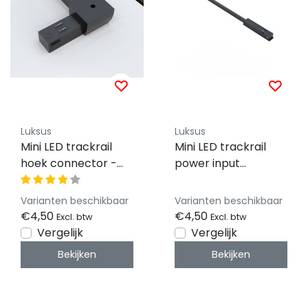
Luksus
Luksus
Mini LED trackrail
Mini LED trackrail
hoek connector -
power input
zwart - MINI-TQS-
connector - zwart -
HOEK-CONNECTOR
MINI- MINI-TQS-
Varianten beschikbaar
Varianten beschikbaar
POWER-
€4,50
€4,50
Excl. btw
Excl. btw
CONNECTOR
Vergelijk
Vergelijk
Bekijken
Bekijken