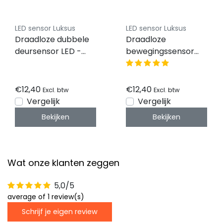
LED sensor Luksus
LED sensor Luksus
Draadloze dubbele
Draadloze
deursensor LED -
bewegingssensor
SWS001-2xDEUR
LED - SWS001-PIR
€12,40
€12,40
Excl. btw
Excl. btw
Vergelijk
Vergelijk
Bekijken
Bekijken
Wat onze klanten zeggen
5,0/5
average of 1 review(s)
Schrijf je eigen review