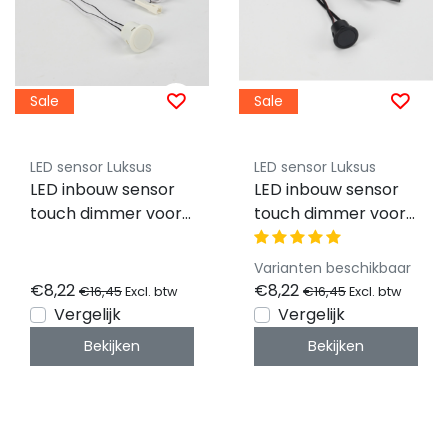
Sale
Sale
LED sensor Luksus
LED sensor Luksus
LED inbouw sensor
LED inbouw sensor
touch dimmer voor
touch dimmer voor
enkel kleurige LED
enkel kleurige LED
strips - STD004A
strips - STD004A
Varianten beschikbaar
WIT
ZWART
€8,22
€8,22
€16,45
€16,45
Excl. btw
Excl. btw
Vergelijk
Vergelijk
Bekijken
Bekijken