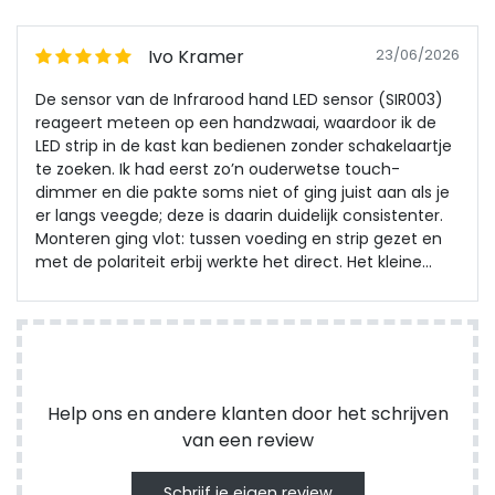
Ivo Kramer
23/06/2026
De sensor van de Infrarood hand LED sensor (SIR003)
reageert meteen op een handzwaai, waardoor ik de
LED strip in de kast kan bedienen zonder schakelaartje
te zoeken. Ik had eerst zo’n ouderwetse touch-
dimmer en die pakte soms niet of ging juist aan als je
er langs veegde; deze is daarin duidelijk consistenter.
Monteren ging vlot: tussen voeding en strip gezet en
met de polariteit erbij werkte het direct. Het kleine
infrarood paneel kijkt niet lullig in het zicht en dimmen
met een tweede beweging voelt logisch. Via
LedGigant gehaald en eindelijk een sensor die zich
gedraagt zoals je verwacht.
Help ons en andere klanten door het schrijven
van een review
Schrijf je eigen review