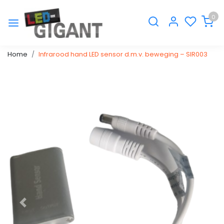
0
Home
Infrarood hand LED sensor d.m.v. beweging – SIR003
Vorige
Volge