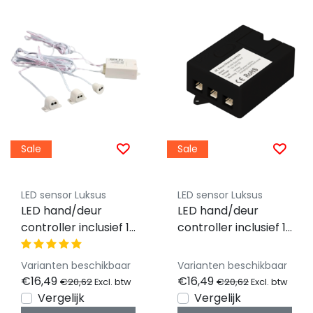
Sale
Sale
LED sensor Luksus
LED sensor Luksus
LED hand/deur
LED hand/deur
controller inclusief 1
controller inclusief 1
LED sensor d.m.v.
LED sensor d.m.v.
deur openen –
deur openen –
Varianten beschikbaar
Varianten beschikbaar
Sensor1213 - WIT
Sensor1213 - ZWART
€16,49
€16,49
€20,62
€20,62
Excl. btw
Excl. btw
Vergelijk
Vergelijk