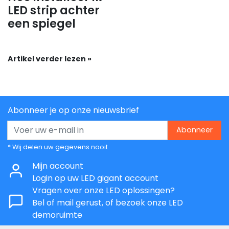
LED strip achter
een spiegel
Artikel verder lezen »
Abonneer je op onze nieuwsbrief
Abonneer
* Wij delen uw gegevens nooit
Mijn account
Login op uw LED gigant account
Vragen over onze LED oplossingen?
Bel of mail gerust, of bezoek onze LED
demoruimte