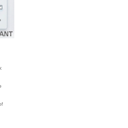
k
e
of