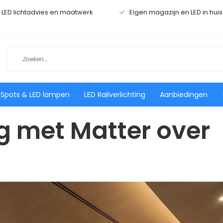
r LED lichtadvies en maatwerk
Eigen magazijn en LED in hui
 Spots & LED lampen
LED Railverlichting
Aanbiedingen
g met Matter over