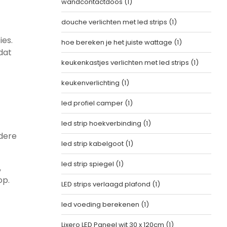
wandcontactdoos
(1)
douche verlichten met led strips
(1)
ies.
hoe bereken je het juiste wattage
(1)
dat
keukenkastjes verlichten met led strips
(1)
keukenverlichting
(1)
led profiel camper
(1)
led strip hoekverbinding
(1)
dere
led strip kabelgoot
(1)
led strip spiegel
(1)
,
op.
LED strips verlaagd plafond
(1)
led voeding berekenen
(1)
Lixero LED Paneel wit 30 x 120cm
(1)