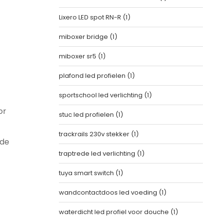
Lixero LED spot RN-R
(1)
miboxer bridge
(1)
miboxer sr5
(1)
plafond led profielen
(1)
sportschool led verlichting
(1)
or
stuc led profielen
(1)
trackrails 230v stekker
(1)
 de
traptrede led verlichting
(1)
tuya smart switch
(1)
wandcontactdoos led voeding
(1)
waterdicht led profiel voor douche
(1)