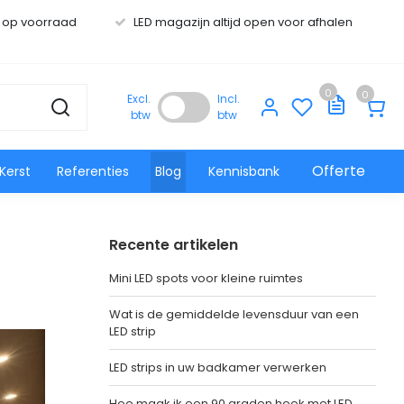
s op voorraad
LED magazijn altijd open voor afhalen
0
0
Excl.
Incl.
btw
btw
Offerte
Kerst
Referenties
Blog
Kennisbank
Recente artikelen
Mini LED spots voor kleine ruimtes
Wat is de gemiddelde levensduur van een
LED strip
LED strips in uw badkamer verwerken
Hoe maak ik een 90 graden hoek met LED