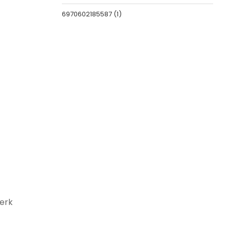
6970602185587
(1)
werk