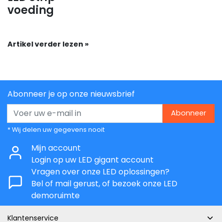
voeding
Artikel verder lezen »
Abonneer je op onze nieuwsbrief
Abonneer
* Wij delen uw gegevens nooit
Mijn account
Login op uw LED gigant account
Vragen over onze LED oplossingen?
Bel of mail gerust, of bezoek onze LED
demoruimte
Klantenservice