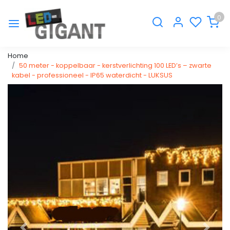
0
Home
50 meter - koppelbaar - kerstverlichting 100 LED’s – zwarte
kabel - professioneel - IP65 waterdicht - LUKSUS