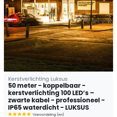
Vorige
Volge
Kerstverlichting Luksus
50 meter - koppelbaar -
kerstverlichting 100 LED’s –
zwarte kabel - professioneel -
IP65 waterdicht - LUKSUS
1 beoordeling (en)