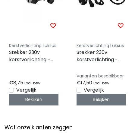
Kerstverlichting Luksus
Kerstverlichting Luksus
Stekker 230v
Stekker 230v
kerstverlichting -
kerstverlichting -
aansluitsnoer -
aansluitsnoer -
150cm - zwart -
150cm - zwart -
Varianten beschikbaar
230v - ip67 - 6000
230v - ip67 - 15000
€8,75
€17,50
Excl. btw
Excl. btw
LED's
LED's
Vergelijk
Vergelijk
Bekijken
Bekijken
Wat onze klanten zeggen