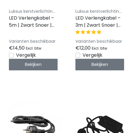
Luksus kerstverlichting koppelbaar 230V
Luksus kerstverlichting koppelbaar 230V
LED Verlengkabel –
LED Verlengkabel –
5m | Zwart Snoer |
3m | Zwart Snoer |
230V Koppelbaar |
230V Koppelbaar |
IP65
IP65
Varianten beschikbaar
Varianten beschikbaar
€14,50
€12,00
Excl. btw
Excl. btw
Vergelijk
Vergelijk
Bekijken
Bekijken