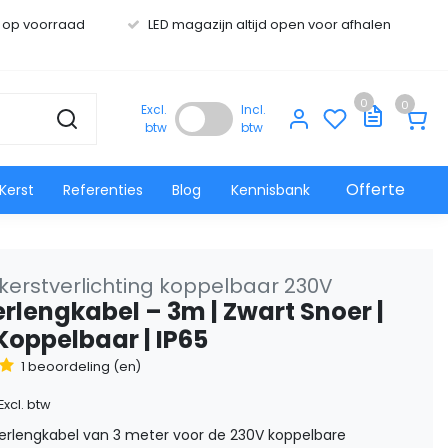
s op voorraad
LED magazijn altijd open voor afhalen
0
0
Excl.
Incl.
btw
btw
Offerte
Kerst
Referenties
Blog
Kennisbank
kerstverlichting koppelbaar 230V
erlengkabel – 3m | Zwart Snoer |
Koppelbaar | IP65
1 beoordeling (en)
Excl. btw
verlengkabel van 3 meter voor de 230V koppelbare