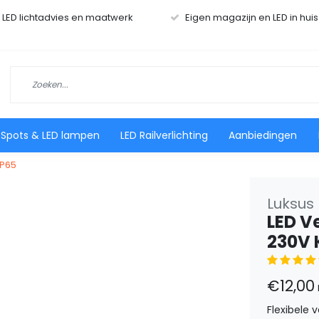
r LED lichtadvies en maatwerk
Eigen magazijn en LED in hui
 Spots & LED lampen
LED Railverlichting
Aanbiedingen
IP65
Luksus 
LED V
230V 
€12,00
Flexibele 