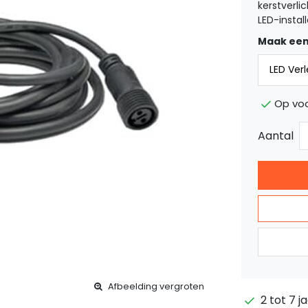
kerstverli
LED-instal
Maak een
Op vo
Aantal
Afbeelding vergroten
2 tot 7 j