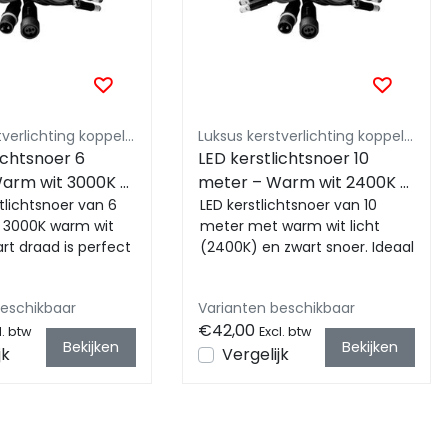
Luksus kerstverlichting koppelbaar 230V
Luksus kerstverlichting koppelbaar 230V
ichtsnoer 6
LED kerstlichtsnoer 10
arm wit 3000K –
meter – Warm wit 2400K –
er – 230V
stlichtsnoer van 6
Zwart snoer – 230V
LED kerstlichtsnoer van 10
 3000K warm wit
meter met warm wit licht
IP65)
systeem (IP65)
art draad is perfect
(2400K) en zwart snoer. Ideaal
ecoraties.
voor sfeervolle kerstverlichting
...
binn...
beschikbaar
Varianten beschikbaar
€42,00
l. btw
Excl. btw
Bekijken
Bekijken
jk
Vergelijk