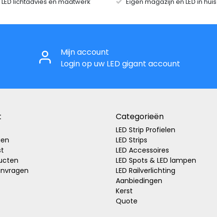
r LED lichtadvies en maatwerk
Eigen magazijn en LED in hui
Mijn account
Login op uw LED gigant account
t
Categorieën
LED Strip Profielen
gen
LED Strips
st
LED Accessoires
ducten
LED Spots & LED lampen
anvragen
LED Railverlichting
Aanbiedingen
Kerst
Quote