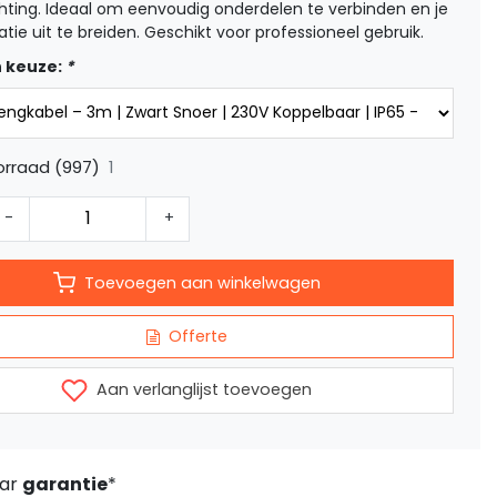
chting. Ideaal om eenvoudig onderdelen te verbinden en je
latie uit te breiden. Geschikt voor professioneel gebruik.
 keuze:
*
1
orraad (997)
-
+
Toevoegen aan winkelwagen
Offerte
Aan verlanglijst toevoegen
aar
garantie
*