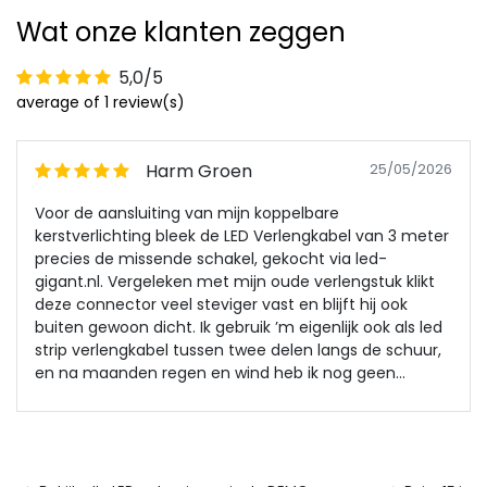
Wat onze klanten zeggen
5,0/5
average of 1 review(s)
Harm Groen
25/05/2026
Voor de aansluiting van mijn koppelbare
kerstverlichting bleek de LED Verlengkabel van 3 meter
precies de missende schakel, gekocht via led-
gigant.nl. Vergeleken met mijn oude verlengstuk klikt
deze connector veel steviger vast en blijft hij ook
buiten gewoon dicht. Ik gebruik ’m eigenlijk ook als led
strip verlengkabel tussen twee delen langs de schuur,
en na maanden regen en wind heb ik nog geen
hapering gehad. Klein nadeel: het zwarte snoer valt
overdag wel op tegen een lichte muur. Maar omdat
de koppelingen niet los trillen en het spul blijft
branden, laat ik ‘m gewoon zitten.