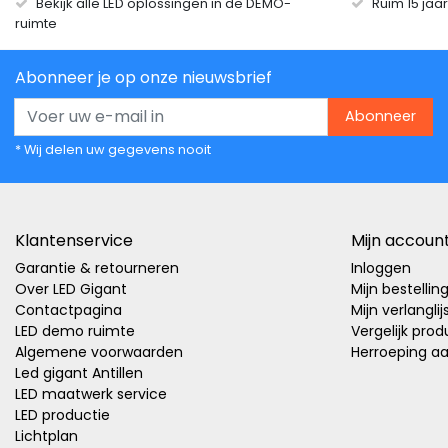
Bekijk alle LED oplossingen in de DEMO-
Ruim 15 jaa
ruimte
Abonneer je op onze nieuwsbrief
Abonneer
* Wij delen uw gegevens nooit
Klantenservice
Mijn accoun
Garantie & retourneren
Inloggen
Over LED Gigant
Mijn bestellin
Contactpagina
Mijn verlanglij
LED demo ruimte
Vergelijk pro
Algemene voorwaarden
Herroeping a
Led gigant Antillen
LED maatwerk service
LED productie
Lichtplan