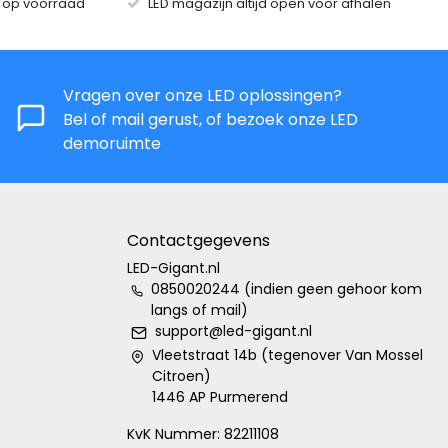
s op voorraad
LED magazijn altijd open voor afhalen
Vragen over onze LED oplossingen?
Bel of mail gerust, of bezoek onze LED
demoruimte
Contactgegevens
LED-Gigant.nl
0850020244 (indien geen gehoor kom
langs of mail)
support@led-gigant.nl
Vleetstraat 14b (tegenover Van Mossel
Citroen)
1446 AP Purmerend
KvK Nummer: 82211108