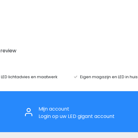
 review
r LED lichtadvies en maatwerk
Eigen magazijn en LED in hui
Mijn account
Login op uw LED gigant account