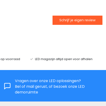
Schrijf je eigen review
s op voorraad
LED magazijn altijd open voor afhalen
Vragen over onze LED oplossingen?
Bel of mail gerust, of bezoek onze LED
demoruimte