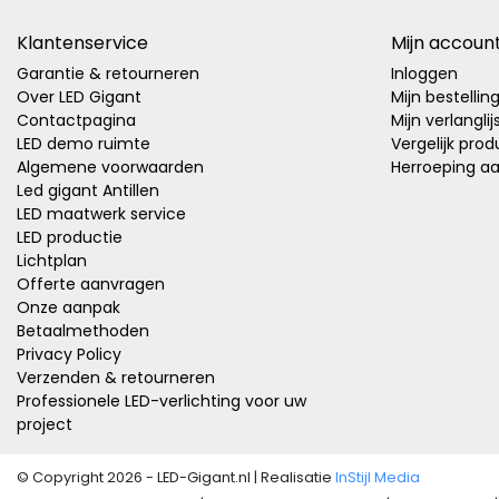
Klantenservice
Mijn accoun
Garantie & retourneren
Inloggen
Over LED Gigant
Mijn bestellin
Contactpagina
Mijn verlanglij
LED demo ruimte
Vergelijk pro
Algemene voorwaarden
Herroeping a
Led gigant Antillen
LED maatwerk service
LED productie
Lichtplan
Offerte aanvragen
Onze aanpak
Betaalmethoden
Privacy Policy
Verzenden & retourneren
Professionele LED-verlichting voor uw
project
© Copyright 2026 - LED-Gigant.nl | Realisatie
InStijl Media