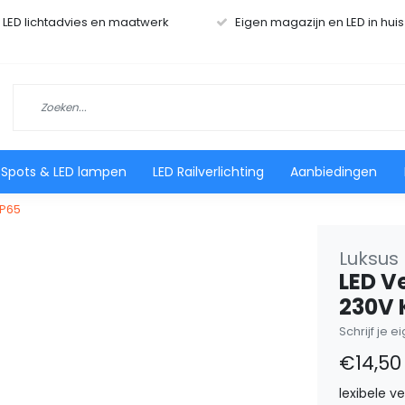
r LED lichtadvies en maatwerk
Eigen magazijn en LED in hui
 Spots & LED lampen
LED Railverlichting
Aanbiedingen
IP65
Luksus 
LED V
230V 
Schrijf je 
€14,50
lexibele v