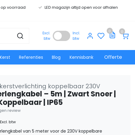
s op voorraad
LED magazijn altijd open voor afhalen
0
0
Excl.
Incl.
btw
btw
Offerte
Kerst
Referenties
Blog
Kennisbank
kerstverlichting koppelbaar 230V
erlengkabel – 5m | Zwart Snoer |
Koppelbaar | IP65
eigen review
Excl. btw
erlengkabel van 5 meter voor de 230V koppelbare