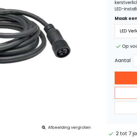
kerstverli
LED-instal
Maak een
Op vo
Aantal
Afbeelding vergroten
2 tot 7 j