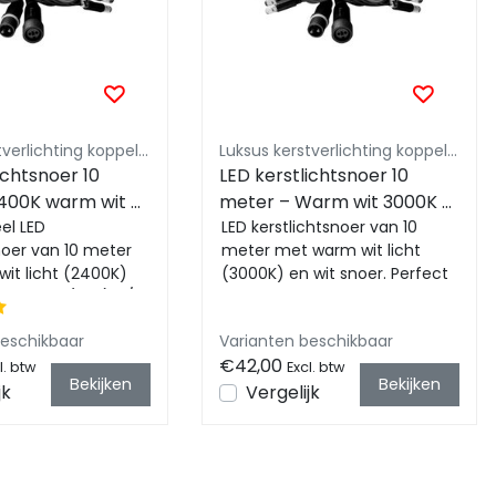
Luksus kerstverlichting koppelbaar 230V
Luksus kerstverlichting koppelbaar 230V
ichtsnoer 10
LED kerstlichtsnoer 10
400K warm wit +
meter – Warm wit 3000K –
 Zwart snoer –
el LED
Zwart snoer – 230V
LED kerstlichtsnoer van 10
noer van 10 meter
meter met warm wit licht
eem (IP65)
systeem (IP65)
it licht (2400K)
(3000K) en wit snoer. Perfect
 koud wit (CW) 4/1.
voor sfeervolle kerstverlichting
lle...
binne...
beschikbaar
Varianten beschikbaar
€42,00
l. btw
Excl. btw
Bekijken
Bekijken
jk
Vergelijk