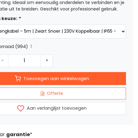
chting. Ideaal om eenvoudig onderdelen te verbinden en je
latie uit te breiden. Geschikt voor professioneel gebruik.
 keuze:
*
1
orraad (994)
-
+
Toevoegen aan winkelwagen
Offerte
Aan verlanglijst toevoegen
aar
garantie
*