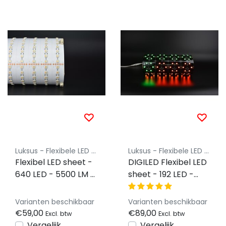
Luksus - Flexibele LED vellen
Luksus - Flexibele LED vellen
Flexibel LED sheet -
DIGILED Flexibel LED
640 LED - 5500 LM -
sheet - 192 LED -
48W -RGBCCT -
5500 LM - 48W -
Dimbaar - 24 volt
RGB - Dimbaar - 24
Varianten beschikbaar
Varianten beschikbaar
IP20 - 24,5 x 49cm -
volt IP20 - 24,5 x
€59,00
€89,00
Excl. btw
Excl. btw
Koppelbaar LED
49cm - Koppelbaar
Vergelijk
Vergelijk