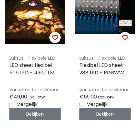
Luksus - Flexibele LED vellen
Luksus - Flexibele LED vellen
LED sheet flexibel -
Flexibel LED sheet -
506 LED - 4300 LM -
288 LED - RGBWW -
48 W - Extra warm
Dimbaar - 24 volt
wit - 2700 kelvin -
IP20 - 49cm x 24,5
Varianten beschikbaar
Varianten beschikbaar
Dimbaar - 24 volt
cm- Koppelbaar
€49,00
€59,00
Excl. btw
Excl. btw
IP20 - 25 x 100cm -
LED Sheet
Vergelijk
Vergelijk
Koppelbare LED
Bekijken
Bekijken
Sheets