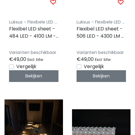
Luksus - Flexibele LED vellen
Luksus - Flexibele LED vellen
Flexibel LED sheet -
Flexibel LED sheet -
484 LED - 4100 LM -
506 LED - 4300 LM -
48W - Dual White -
48 W- Warm wit -
3000 - 6500 kelvin -
3000 kelvin -
Varianten beschikbaar
Varianten beschikbaar
Dimbaar - 24 volt
Dimbaar - 24 volt
€49,00
€49,00
Excl. btw
Excl. btw
IP20 - 24,5 x 49cm -
IP20 - 25 x 100cm -
Vergelijk
Vergelijk
Koppelbaar LED
Koppelbaar LED
Bekijken
Bekijken
Sheet
Sheet