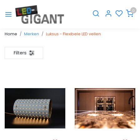
0
Home
Merken
Luksus - Flexibele LED vellen
Filters