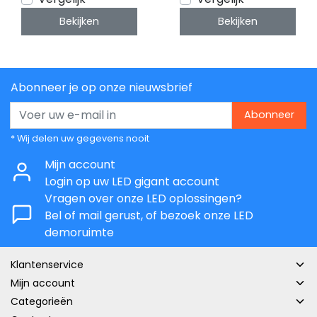
Sheet
LED Sheet
Bekijken
Bekijken
Abonneer je op onze nieuwsbrief
Abonneer
* Wij delen uw gegevens nooit
Mijn account
Login op uw LED gigant account
Vragen over onze LED oplossingen?
Bel of mail gerust, of bezoek onze LED
demoruimte
Klantenservice
Mijn account
Categorieën