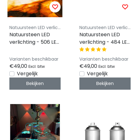
Natuursteen LED verlichting - By Luksus
Natuursteen LED verlichting - By Luksus
Natuursteen LED
Natuursteen LED
verlichting - 506 LED
verlichting - 484 LED
- 4300 LM - Extra
- 4100 LM - Dual
Warm wit - 2700
White - 3000 - 6500
Varianten beschikbaar
Varianten beschikbaar
kelvin - Dimbaar -
kelvin - Dimbaar -
€49,00
€49,00
Excl. btw
Excl. btw
24 volt IP20 - 25 x
24 volt IP20 - 24,5 x
Vergelijk
Vergelijk
100cm - Koppelbaar
49cm - Koppelbaar
Bekijken
Bekijken
LED Sheet
LED Sheet