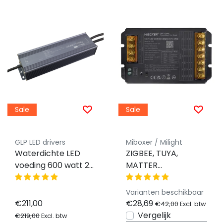
Sale
Sale
GLP LED drivers
Miboxer / Milight
Waterdichte LED
ZIGBEE, TUYA,
voeding 600 watt 24
MATTER
volt 25 Ampère –
Professionele 30
IP66 waterdicht –
ampere LED
Varianten beschikbaar
GSMC-600-24
controller 5 in 1 -
€211,00
€28,69
€42,00
Excl. btw
Single Color/Dual
Vergelijk
€219,00
Excl. btw