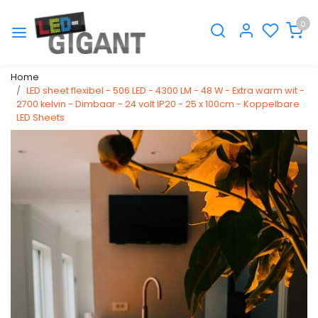
0
Home
LED sheet flexibel - 506 LED - 4300 LM - 48 W - Extra warm wit -
2700 kelvin - Dimbaar - 24 volt IP20 - 25 x 100cm - Koppelbare
LED Sheets