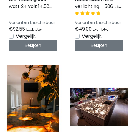
watt 24 volt 14,58
verlichting - 506 LED
Ampère – IP67
- 4300 LM - Warm
waterdicht –
wit - 3000 kelvin -
Varianten beschikbaar
Varianten beschikbaar
MCHQ350V24-GE
Dimbaar - 24 volt
€92,55
€49,00
Excl. btw
Excl. btw
IP20 - 25 x 100cm -
Vergelijk
Vergelijk
Koppelbaar LED
Bekijken
Bekijken
Sheet