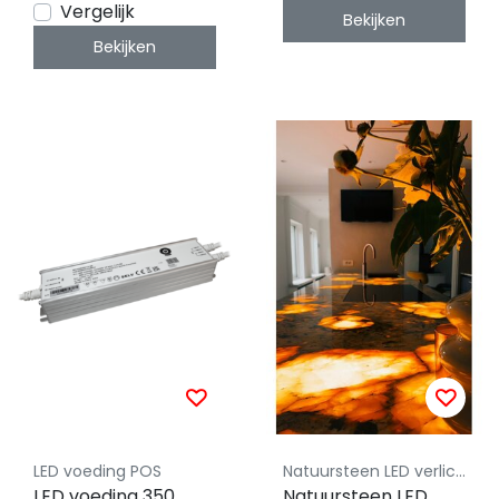
White/RGB/RGBW/RG
Vergelijk
Bekijken
LED strips 12-24-48v
Bekijken
- HZ5
LED voeding POS
Natuursteen LED verlichting - By Luksus
LED voeding 350
Natuursteen LED