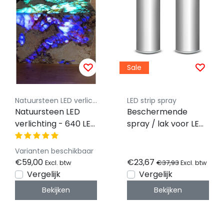
Sale
Natuursteen LED verlichting - By Luksus
LED strip spray
Natuursteen LED
Beschermende
verlichting - 640 LED
spray / lak voor LED
- 5500 LM - RGBCCT
sheets & LED vellen
- Dimbaar - 24 volt
200ml
Varianten beschikbaar
IP20 - 24,5 x 49cm -
€59,00
€23,67
€37,93
Excl. btw
Excl. btw
Koppelbaar LED
Vergelijk
Vergelijk
Sheet
Bekijken
Bekijken