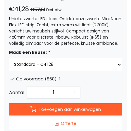
€41,28
€57,81
Excl. btw
Unieke zwarte LED strips. Ontdek onze zwarte Mini Neon
Flex LED strip. Zacht, extra warm wit licht (2700K)
verlicht uw meubels stijlvol. Compact design van
4x8mm voor discrete inbouw. Robuust (IP65) en
volledig dimbaar voor de perfecte, knusse ambiance.
Maak een keuze:
*
1
Op voorraad (868)
Aantal
-
+
Toevoegen aan winkelwagen
Offerte