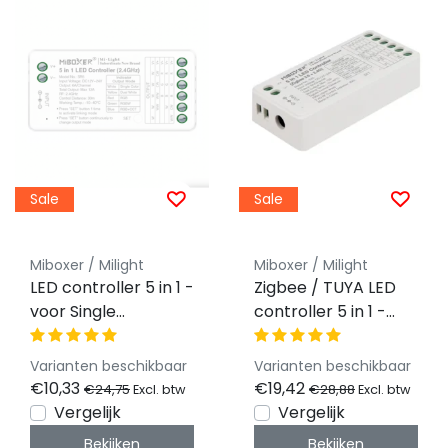
Sale
Sale
Miboxer / Milight
Miboxer / Milight
LED controller 5 in 1 -
Zigbee / TUYA LED
voor Single
controller 5 in 1 -
Color/Dual
voor Single
White/RGB/RGBW/RGBWW/RGBCCT
Color/Dual
Varianten beschikbaar
Varianten beschikbaar
LED strips 12-24v -
White/RGB/RGBW/RG
€10,33
€19,42
€24,75
€28,88
Excl. btw
Excl. btw
SR5
LED strips 12-24v -
Vergelijk
Vergelijk
SZ5
Bekijken
Bekijken