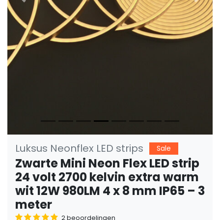
Vorige
Volge
Luksus Neonflex LED strips
Sale
Zwarte Mini Neon Flex LED strip
24 volt 2700 kelvin extra warm
wit 12W 980LM 4 x 8 mm IP65 – 3
meter
2 beoordelingen