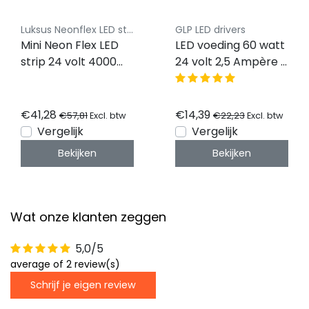
Luksus Neonflex LED strips
GLP LED drivers
Mini Neon Flex LED
LED voeding 60 watt
strip 24 volt 4000
24 volt 2,5 Ampère –
kelvin natuurlijk wit
IP67 waterdicht –
10W 850LM 4 x 8 mm
GLP GPV-60-24
IP65 – 5 meter
€41,28
€14,39
€57,81
€22,23
Excl. btw
Excl. btw
Vergelijk
Vergelijk
Bekijken
Bekijken
Wat onze klanten zeggen
5,0/5
average of 2 review(s)
Schrijf je eigen review