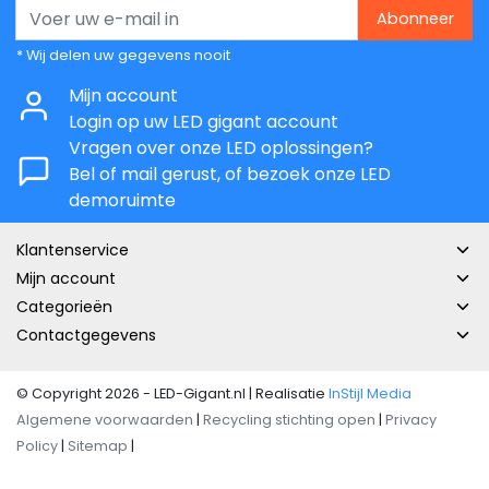
Abonneer
* Wij delen uw gegevens nooit
Mijn account
Login op uw LED gigant account
Vragen over onze LED oplossingen?
Bel of mail gerust, of bezoek onze LED
demoruimte
Klantenservice
Mijn account
Categorieën
Contactgegevens
© Copyright 2026 - LED-Gigant.nl | Realisatie
InStijl Media
Algemene voorwaarden
|
Recycling stichting open
|
Privacy
Policy
|
Sitemap
|