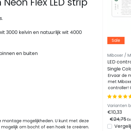
Neon Flex LED strip
s.
it 3000 kelvin en natuurlijk wit 4000
Sale
Sale
binnen en buiten
Luksus Neonflex LED strips
Miboxer / Mi
volt
Mini Neon Flex LED strip 24
LED control
volt 4000 kelvin natuurlijk
Single Col
60-
wit 10W 850LM 4 x 8 mm
Briljante natuurlijke verlichting
White/R
Ervaar de 
g
voor uw woning met de Mini
met Miboxer
IP65 – 5 meter
LED strips
Neon Flex LED strip 4000K.
controller!
Compact, dimbaar en
naadloze b
weerbestendi...
Single Co...
Varianten 
€41,28
€10,33
€57,81
€24,75
Excl. btw
Ex
vele montage mogelijkheden. U kunt met deze
en
Bekijken
Vergelijk
Vergeli
d mogelijk om bocht of een hoek te creëren.