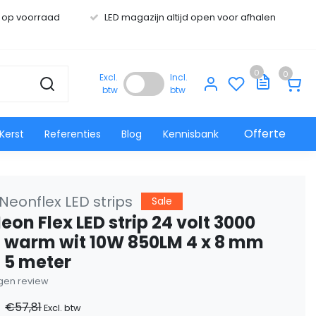
s op voorraad
LED magazijn altijd open voor afhalen
0
0
Excl.
Incl.
btw
btw
Offerte
Kerst
Referenties
Blog
Kennisbank
Neonflex LED strips
Sale
eon Flex LED strip 24 volt 3000
n warm wit 10W 850LM 4 x 8 mm
– 5 meter
eigen review
€57,81
Excl. btw