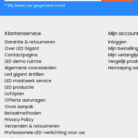
* Wij delen uw gegevens nooit
Klantenservice
Mijn accoun
Garantie & retourneren
Inloggen
Over LED Gigant
Mijn bestellin
Contactpagina
Mijn verlanglij
LED demo ruimte
Vergelijk pro
Algemene voorwaarden
Herroeping a
Led gigant Antillen
LED maatwerk service
LED productie
Lichtplan
Offerte aanvragen
Onze aanpak
Betaalmethoden
Privacy Policy
Verzenden & retourneren
Professionele LED-verlichting voor uw