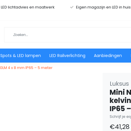
r LED lichtadvies en maatwerk
Eigen magazijn en LED in hui
 Spots & LED lampen
LED Railverlichting
Aanbiedingen
850LM 4 x 8 mm IP65 – 5 meter
Luksus 
Mini N
kelvi
IP65 
Schrijf je 
€41,28