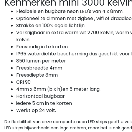
Kenmerken mini 3000 kelvin 
Flexibele en buigbare neon LED's van 4 x 8mm.
Optioneel te dimmen met zigbee , wifi of draadloo
Strakke en 100% egale lichtlijn
Verkrijgbaar in extra warm wit 2700 kelvin, warm w
kelvin.
Sale
Sale
Eenvoudig in te korten
IP65 waterdichte bescherming dus geschikt voor 
sus Neonflex LED strips
GLP LED drivers
850 lumen per meter
ni Neon Flex LED strip 24
LED voeding 60 watt 24 
Freesbreedte 4mm
lt 2700 kelvin extra
2,5 Ampère – IP67
Freesdiepte 8mm
rm wit 10W 850LM 4 x 8
vaar de sfeer van gezellige
waterdicht – GLP GPV-
Beleef de vrijheid van
CRI 90
rmte met deze Mini Neon
waterdichte LED-verlichtin
 IP65 – 5 meter
24
x LED strip. Zacht, extra
met deze 60W, 24V, 2,5A
4mm x 8mm (b x h)en 5 meter lang.
rm wit licht (2700K) verlicht
voeding van GLP GPV.
Horizontaal buigbaar
...
iedere 5 cm in te korten
Werkt op 24 volt.
1,28
€14,39
57,81
€22,23
Excl. btw
Excl. btw
De flexibiliteit van onze compacte neon LED strips geeft u 
Bekijken
Bekijk
Vergelijk
Vergelijk
LED strips bijvoorbeeld een logo creëren, maar het is ook goe