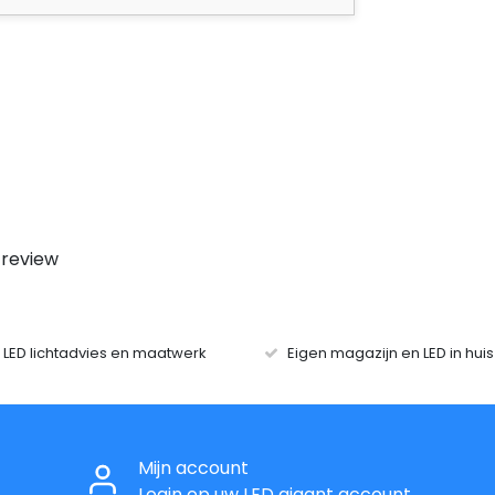
 review
r LED lichtadvies en maatwerk
Eigen magazijn en LED in hui
Mijn account
Login op uw LED gigant account