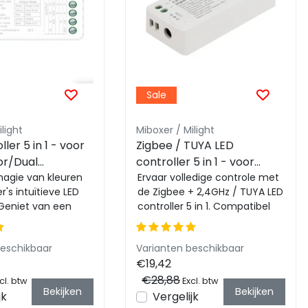
Sale
light
Miboxer / Milight
ler 5 in 1 - voor
Zigbee / TUYA LED
or/Dual
controller 5 in 1 - voor
GB/RGBW/RGBWW/RGBCCT
magie van kleuren
Single Color/Dual
Ervaar volledige controle met
's intuïtieve LED
de Zigbee + 2,4GHz / TUYA LED
 12-24v - SR5
White/RGB/RGBW/RGBWW/RG
 Geniet van een
controller 5 in 1. Compatibel
LED strips 12-24v - SZ5
ediening over uw
met Philips HUE en Ieder type ...
beschikbaar
Varianten beschikbaar
€19,42
€28,88
cl. btw
Excl. btw
Bekijken
Bekijken
jk
Vergelijk