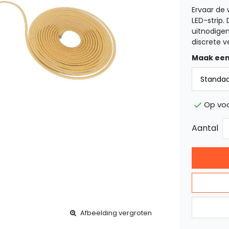
Ervaar de 
LED-strip.
uitnodigen
discrete v
Maak een
Op voo
Aantal
Afbeelding vergroten