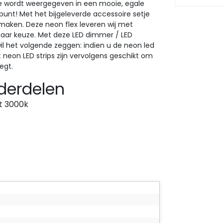
eze wordt weergegeven in een mooie, egale
 punt! Met het bijgeleverde accessoire setje
 maken. Deze neon flex leveren wij met
naar keuze. Met deze LED dimmer / LED
 wil het volgende zeggen: indien u de neon led
cht neon LED strips zijn vervolgens geschikt om
egt.
derdelen
t 3000k