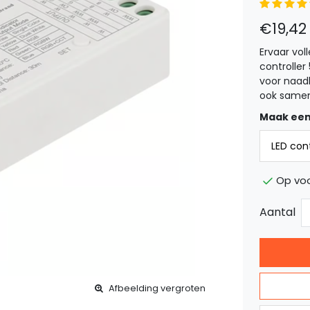
€19,42
Ervaar vol
controller
voor naad
ook samen
Maak een
Op vo
Aantal
Afbeelding vergroten