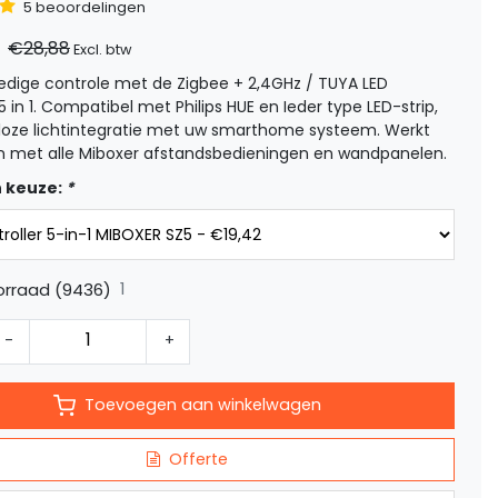
5 beoordelingen
€28,88
Excl. btw
ledige controle met de Zigbee + 2,4GHz / TUYA LED
 5 in 1. Compatibel met Philips HUE en Ieder type LED-strip,
loze lichtintegratie met uw smarthome systeem. Werkt
 met alle Miboxer afstandsbedieningen en wandpanelen.
 keuze:
*
1
orraad (9436)
-
+
Toevoegen aan winkelwagen
Offerte