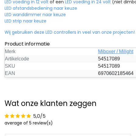
LED voeding in 12 volt
of een
LED voeding in 24 volt
(niet dimba
LED afstandsbediening naar keuze
LED wanddimmer naar keuze
LED strip naar keuze
Wij gebruiken deze LED controllers in veel van onze projecten!
Product informatie
Merk
Miboxer / Milight
Artikelcode
54517089
SKU
54517089
EAN
6970602185464
Wat onze klanten zeggen
5,0/5
average of 5 review(s)