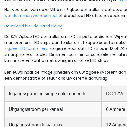
Het voordeel van deze Miboxer Zigbee controller is dat deze
wanddimmer/wandpaneel
of draadloze LED afstandsbedieni
Download hier de handleiding
De SZ5 Zigbee LED controller om LED strips te bedienen. Wij va
manieren om LED strips aan te sluiten of koppelbaar te mak
Zigbee LED controllers
, zorgen ervoor dat LED strips in 12 of 
smartphone of tablet. Dimmen, aan- en uitschakelen en alle
Sale
kunt instellen kunt u met uw eigen of onze LED strips!
 strips Luksus
LED strips Luksus
Benieuwd naar de mogelijkheden om uw zigbee systeem aan te 
D strip RGBWW 14,4W
PRO RGBWW - 2700K LE
een demonstratie of stuur ons uw offerte aanvraag.
0LM 60LED p/m 12VDC
strip 19,2W 1250LM 24V
20 - 5 meter
leef magische
IP20 10mm - 10 meter
Geniet van stemmingsvoll
Ingangsspanning single color controller
DC 12Volt
chtsensaties met deze
verlichting met de veelzijd
achtige en veelzijdige 5
PRO RGBWW RGB+2700K ex
ter RGBWW LED strip.
warm wit in 1 LED-strip. Dez
Uitgangsstroom per kanaal
6 Ampere
mbineer RGB kleuren met
krachti...
rm...
7,15
€99,13
Uitgangsstroom totaal max.
12 Amper
Excl. btw