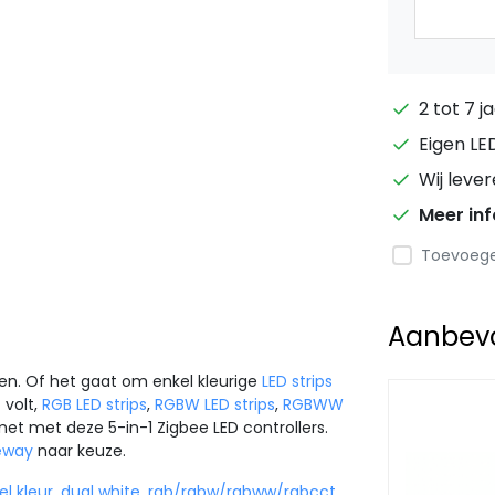
2 tot 7 j
Eigen LE
Wij leve
Meer in
Toevoegen
Aanbevol
nen. Of het gaat om enkel kleurige
LED strips
 volt,
RGB LED strips
,
RGBW LED strips
,
RGBWW
met met deze 5-in-1 Zigbee LED controllers.
eway
naar keuze.
el kleur
,
dual white
,
rgb/rgbw/rgbww/rgbcct