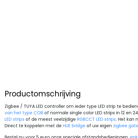
Productomschrijving
Zigbee / TUYA LED controller om ieder type LED strip te bedie
van het type COB
of normale single color LED strips in 12 en 24
LED strips
of de meest veelzijdige
RGBCCT LED strips
. Het kan 
Direct te koppelen met de
HUE bridge
of uw eigen
zigbee gat
Bestel nu voor 5 euro onze speciale afstandsbedieningen,
enk