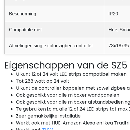
Bekijk
41,28
Vergelijk
Excl. btw
Bekijken
Vergelijk
Bescherming
IP20
Compatible met
Hue, Smar
Afmetingen single color zigbee controller
73x18x35
Eigenschappen van de SZ5 c
U kunt 12 of 24 volt LED strips compatibel maken
Tot 288 watt op 24 volt
U kunt de controller koppelen met zowel zigbee a
Ook geschikt voor alle miboxer wandpanelen
Ook geschikt voor alle miboxer afstandsbedienin
Te gebruiken i.c.m. alle 12 of 24 LED strips tot max
Zeer gemakkelijke installatie
Werkt ook met HUE, Amazon Alexa en Ikea Trädf
Werkt met
TUYA