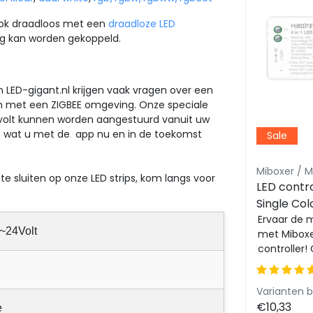
 ook draadloos met een
draadloze LED
ng kan worden gekoppeld.
n LED-gigant.nl krijgen vaak vragen over een
en met een ZIGBEE omgeving. Onze speciale
24 volt kunnen worden aangestuurd vanuit uw
s wat u met de app nu en in de toekomst
Sale
Sale
LED strips Luksus
Miboxer / Mi
sluiten op onze LED strips, kom langs voor
D
PRO LUMEN RGBWW LED
LED control
DC
strip 20W 1250LM 84LED
Single Col
e
p/m 24VDC IP20 12mm
Ervaar briljante kleuren met de
White/R
Ervaar de 
~24Volt
ige
professionele RGBWW LED
met Miboxer
LED strips
tra
strip. Deze 5 meter lange strip
controller!
e
biedt 1250LM helderheid en 84
naadloze b
LE...
Single Co...
Varianten beschikbaar
Varianten 
€53,64
€10,33
e