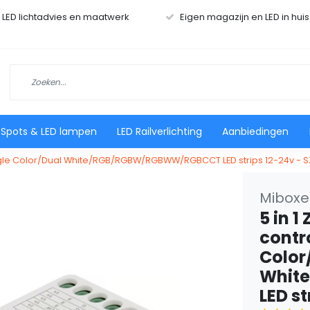
r LED lichtadvies en maatwerk
Eigen magazijn en LED in hui
 Spots & LED lampen
LED Railverlichting
Aanbiedingen
r Single Color/Dual White/RGB/RGBW/RGBWW/RGBCCT LED strips 12-24v - S
Miboxer
5 in 1
contro
Color
Whit
LED st