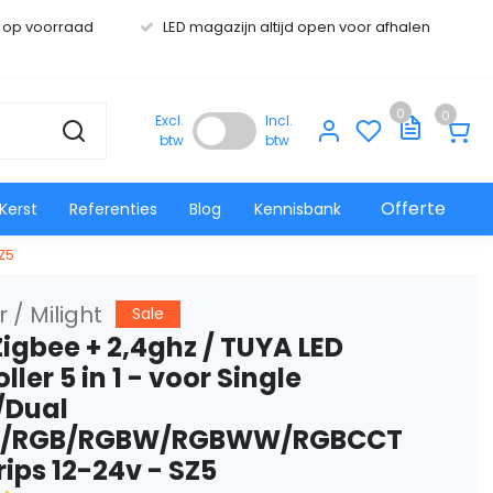
s op voorraad
LED magazijn altijd open voor afhalen
0
0
Excl.
Incl.
btw
btw
Offerte
Kerst
Referenties
Blog
Kennisbank
Z5
 / Milight
Sale
 Zigbee + 2,4ghz / TUYA LED
ller 5 in 1 - voor Single
/Dual
e/RGB/RGBW/RGBWW/RGBCCT
rips 12-24v - SZ5