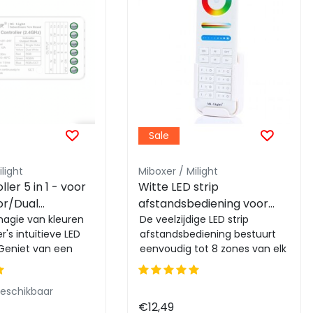
Sale
light
Miboxer / Milight
ler 5 in 1 - voor
Witte LED strip
or/Dual
afstandsbediening voor
GB/RGBW/RGBWW/RGBCCT
magie van kleuren
ieder type LED - 8 zones -
De veelzijdige LED strip
's intuïtieve LED
afstandsbediening bestuurt
 12-24v - SR5
FUT090 WIT
 Geniet van een
eenvoudig tot 8 zones van elk
ediening over uw
type LED strip. Ideaal voor
RGB/RGBW/R...
beschikbaar
€12,49