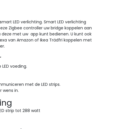
mart LED verlichting. Smart LED verlichting
e Zigbee controller uw bridge koppelen aan
t u deze met uw app kunt bedienen. U kunt ook
exa van Amazon of Ikea Trädfri koppelen met
er.
r
e LED voeding.
ommuniceren met de LED strips.
r wens in.
ling
LED strip tot 288 watt