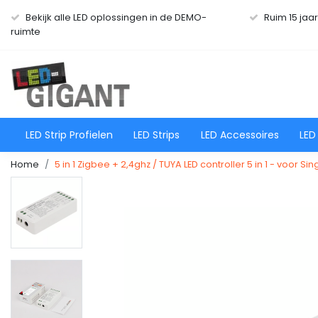
Bekijk alle LED oplossingen in de DEMO-
Ruim 15 jaa
ruimte
LED Strip Profielen
LED Strips
LED Accessoires
LED
Home
5 in 1 Zigbee + 2,4ghz / TUYA LED controller 5 in 1 - voo