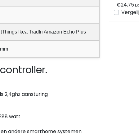
en
€71,03
€24,75
Excl. btw
Ex
Bekijken
Vergelijk
Vergeli
tThings Ikea Tradfri Amazon Echo Plus
 mm
ontroller.
ls 2,4ghz aansturing
g
 288 watt
ri en andere smarthome systemen