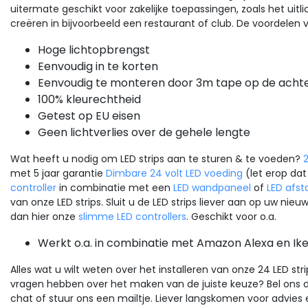
uitermate geschikt voor zakelijke toepassingen, zoals het uitl
creëren in bijvoorbeeld een restaurant of club. De voordelen v
Hoge lichtopbrengst
Eenvoudig in te korten
Sale
Sale
Eenvoudig te monteren door 3m tape op de achte
100% kleurechtheid
oxer / Milight
GLP LED drivers
Getest op EU eisen
1 LED strip controller - 1
LED voeding 100 watt 24
Geen lichtverlies over de gehele lengte
ne - PRO - Miboxer
volt 4,2 Ampère – IP67
T035S+
D controle gemakkelijk en
waterdicht – GLP GPV-1
Compacte en krachtige 2
Wat heeft u nodig om LED strips aan te sturen & te voeden?
2
trouwbaar. 2-in-1 controller
LED-voeding voor uw
24
met 5 jaar garantie
Dimbare 24 volt LED voeding
(let erop dat
or 30m effen kleur/dual
verlichtingsprojecten.
controller
in combinatie met een
LED wandpaneel
of
LED afs
ite strips. Kleur en dimmen
Robuuste IP67-behuizing v
van onze LED strips. Sluit u de LED strips liever aan op uw n
 z...
zowel binnen- als buit...
dan hier onze
slimme LED controllers
. Geschikt voor o.a.
0,33
€21,99
Werkt o.a. in combinatie met Amazon Alexa en Ikea
24,75
€30,99
Excl. btw
Excl. btw
Bekijken
Bekijk
Alles wat u wilt weten over het installeren van onze 24 LED str
Vergelijk
Vergelijk
vragen hebben over het maken van de juiste keuze? Bel ons
chat of stuur ons een mailtje. Liever langskomen voor advies 