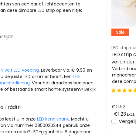
ichten van een bar of lichtaccenten te
an deze dimbare LED strip op een rijtje;
Sale
rzijde
GLP LED drivers
LED strip c
Fase afsnijding dimbare LED
LED strip
voeding 100 watt 24 volt
verbinder
00-
4V
4,20 ampere - IP20 GTPC-
Creëer een gezellige sfeer
Verbind na
4 volt LED voeding.
Leverbaar v.a. € 9,90 en
met deze dimbare 24V LED-
monochrom
100-24-D
 u de juiste LED dimmer heeft. Een
LED
voeding van 100W. Dim
deze com
tandsbediening
. Voor het draadloos bedienen
oor
gemakkelijk uw LED-verlichting
koppelstuk
ieuwe of bestaande smart home systeem? Bekijk
voor de perfect...
installeren
€57,02
€0,62
 Trädfri.
Excl. btw
Bekijken
Vergelijk
€1,23
Excl.
en
ips leest u in onze
LED kennisbank
. Mocht u
Vergeli
 dan via nummer 0850020244 gebruik onze
en informatie? LED-gigant.nl is 6 dagen per