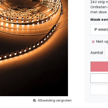
24V strip 
Ontketen u
met deze t
Maak een
Niet o
Aantal
Afbeelding vergroten