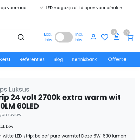
s op voorraad
LED magazijn altijd open voor afhalen
0
0
Excl.
Incl.
btw
btw
Offerte
Kerst
Referenties
Blog
Kennisbank
ips Luksus
rip 24 volt 2700k extra warm wit
0LM 60LED
eigen review
xcl. btw
 witte LED strip: beleef pure warmte! Deze 6W, 630 lumen