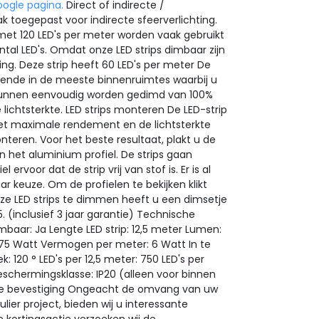
oogle pagina.
Direct of indirecte /
k toegepast voor indirecte sfeerverlichting.
 met 120 LED's per meter worden vaak gebruikt
ntal LED's. Omdat onze LED strips dimbaar zijn
ing. Deze strip heeft 60 LED's per meter De
ldoende in de meeste binnenruimtes waarbij u
s kunnen eenvoudig worden gedimd van 100%
e lichtsterkte.
LED strips monteren
De LED-strip
het maximale rendement en de lichtsterkte
onteren. Voor het beste resultaat, plakt u de
n het aluminium profiel. De strips gaan
rvoor dat de strip vrij van stof is. Er is al
ar keuze. Om de profielen te bekijken klikt
e LED strips te dimmen heeft u een dimsetje
5. (inclusief 3 jaar garantie) Technische
mbaar: Ja
Lengte LED strip: 12,5 meter
Lumen:
 75 Watt
Vermogen per meter: 6 Watt
In te
: 120 ° LED's per 12,5 meter: 750 LED's per
eschermingsklasse: IP20 (alleen voor binnen
pele bevestiging Ongeacht de omvang van uw
ulier project, bieden wij u interessante