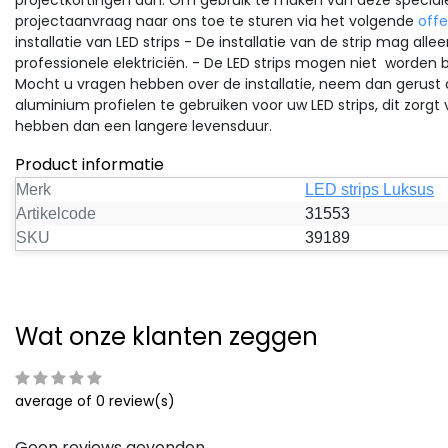
projectkortingen aan. Om gebruik te maken van deze speciale
projectaanvraag naar ons toe te sturen via het volgende
offe
installatie van LED strips - De installatie van de strip mag a
professionele elektriciën. - De LED strips mogen niet worde
Mocht u vragen hebben over de installatie, neem dan gerust c
aluminium profielen te gebruiken voor uw LED strips, dit zorgt 
hebben dan een langere levensduur.
Product informatie
Merk
LED strips Luksus
Artikelcode
31553
SKU
39189
Wat onze klanten zeggen
average of 0 review(s)
Geen reviews gevonden