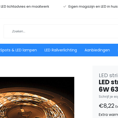
r LED lichtadvies en maatwerk
Eigen magazijn en LED in hui
 Spots & LED lampen
LED Railverlichting
Aanbiedingen
LED str
LED st
6W 63
Schrijf je 
€8,22
E
Extra warm