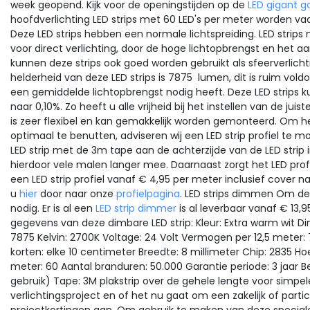
week geopend. Kijk voor de openingstijden op de
LED gigant g
hoofdverlichting
LED strips met 60 LED's per meter worden vaa
Deze LED strips hebben een normale lichtspreiding. LED strips
voor direct verlichting, door de hoge lichtopbrengst en het aa
kunnen deze strips ook goed worden gebruikt als sfeerverlicht
helderheid van deze LED strips is
7875
lumen
, dit is ruim vo
een gemiddelde lichtopbrengst nodig heeft. Deze LED strip
naar 0,10%. Zo heeft u alle vrijheid bij het instellen van de juist
is zeer flexibel en kan gemakkelijk worden gemonteerd. Om 
optimaal te benutten, adviseren wij een LED strip profiel te m
LED strip met de 3m tape aan de achterzijde van de LED strip i
hierdoor vele malen langer mee. Daarnaast zorgt het LED profiel e
een LED strip profiel vanaf € 4,95 per meter inclusief cover na
u
hier
door naar onze
profielpagina
.
LED strips dimmen
Om dez
nodig. Er is al een
LED strip dimmer
is al leverbaar vanaf € 13,9
gegevens van deze dimbare LED strip: Kleur: Extra warm wit
Di
7875
Kelvin: 2700K
Voltage: 24 Volt
Vermogen per 12,5 meter:
korten: elke 10 centimeter Breedte: 8 millimeter Chip: 2835 Hoek
meter: 60 Aantal branduren: 50.000 Garantie periode: 3 jaar B
gebruik) Tape: 3M plakstrip over de gehele lengte voor sim
verlichtingsproject en of het nu gaat om een zakelijk of partic