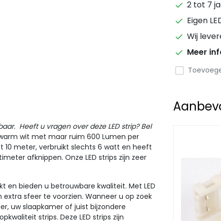
2 tot 7 j
Eigen LE
Wij leve
Meer in
Toevoegen
Aanbevol
gbaar.
Heeft u vragen over deze LED strip? Bel
a warm wit met maar ruim 600
Lumen
per
t 10 meter, verbruikt slechts 6 watt en heeft
ntimeter afknippen. Onze
LED strips
zijn zeer
t en bieden u betrouwbare kwaliteit. Met LED
 extra sfeer te voorzien. Wanneer u op zoek
er, uw slaapkamer of juist bijzondere
kwaliteit strips. Deze LED strips zijn