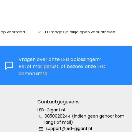
s op voorraad
LED magazijn altijd open voor afhalen
Vragen over onze LED oplossingen?
Bel of mail gerust, of bezoek onze LED
demoruimte
Contactgegevens
LED-Gigant.nl
0850020244 (indien geen gehoor kom
langs of mail)
support@led-gigant.nl