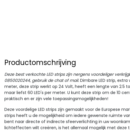
Productomschrijving
Deze best verkochte LED strips zijn n
ergens voordeliger verkrij
0850020244, gebruik de chat of mail.
Dimbare LED strip
, extr
meter, deze strip werkt op 24 Volt, heeft een lengte van 2.5 to
maar liefst 60 LED's per meter. U kunt deze strip om de 10 ce
praktisch en er zijn vele toepassingsmogelijkheden!
Deze voordelige
LED strips
zijn gemaakt voor de Europese mark
strips heeft u de mogelijkheid om iedere gewenste ruimte van
bent naar directe of indirecte sfeerverlichting in uw woonkam
lichteffecten wilt creëren, is het allemaal mogelijk met deze top