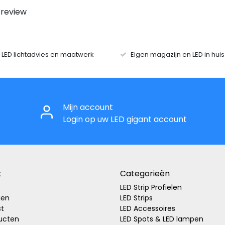
 review
r LED lichtadvies en maatwerk
Eigen magazijn en LED in hui
Mijn account
Login op uw LED gigant account
t
Categorieën
LED Strip Profielen
gen
LED Strips
st
LED Accessoires
ducten
LED Spots & LED lampen