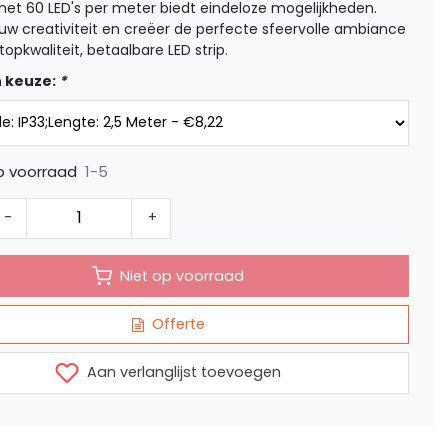
met 60 LED's per meter biedt eindeloze mogelijkheden.
w creativiteit en creëer de perfecte sfeervolle ambiance
opkwaliteit, betaalbare LED strip.
 keuze:
*
1-5
p voorraad
-
+
Niet op voorraad
Offerte
Aan verlanglijst toevoegen