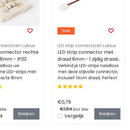
Sale
onnectoren Luksus
LED strip connectoren Luksus
 connector rechte
LED strip connector met
 8mm - IP20
draad 8mm - 1 zijdig draad
adloos uw
- IP20
Verbind je LED-strips naadloos
e LED-strips met
met deze stijlvolle connector,
pacte 8mm
inclusief 14cm draad. Perfect
ken. Eenvoudig te
voor eenvoudige installatie ...
 met clipssysteem...
€0,79
€1,64
 btw
Excl. btw
Bekijken
Bekijken
jk
Vergelijk