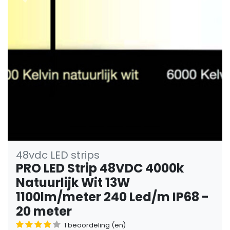
Vorige
Volge
48vdc LED strips
PRO LED Strip 48VDC 4000k
Natuurlijk Wit 13W
1100lm/meter 240 Led/m IP68 -
20 meter
1 beoordeling (en)