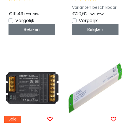
dimbaar
Color/Dual
Varianten beschikbaar
White/RGB/RGBW/RG
€111,49
€20,62
Excl. btw
Excl. btw
LED strips 12-24-48v
Vergelijk
Vergelijk
- ML5
Bekijken
Bekijken
Sale