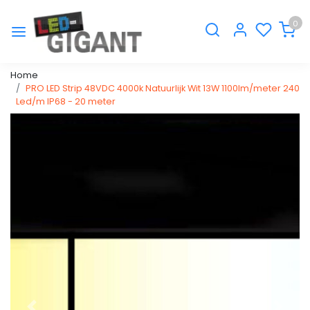
0
Home
PRO LED Strip 48VDC 4000k Natuurlijk Wit 13W 1100lm/meter 240
Led/m IP68 - 20 meter