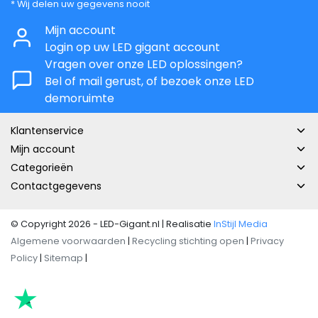
* Wij delen uw gegevens nooit
Mijn account
Login op uw LED gigant account
Vragen over onze LED oplossingen?
Bel of mail gerust, of bezoek onze LED
demoruimte
Klantenservice
Mijn account
Categorieën
Contactgegevens
© Copyright 2026 - LED-Gigant.nl | Realisatie
InStijl Media
Algemene voorwaarden
|
Recycling stichting open
|
Privacy
Policy
|
Sitemap
|