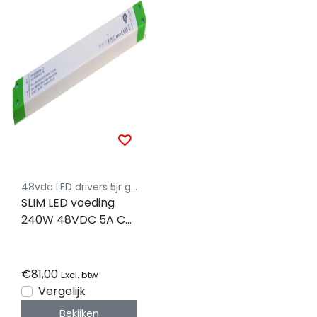
48vdc LED drivers 5jr garantie
SLIM LED voeding
240W 48VDC 5A CV
– FTPC240V48-S2
€81,00
Excl. btw
Vergelijk
Bekijken