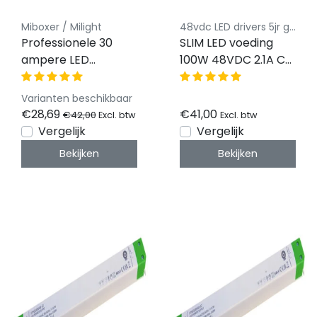
Miboxer / Milight
48vdc LED drivers 5jr garantie
Professionele 30
SLIM LED voeding
ampere LED
100W 48VDC 2.1A CV
controller 5 in 1 -
– FTPC100V48-S2
Single Color/Dual
Varianten beschikbaar
White/RGB/RGBW/RGBWW/RGBCCT
€28,69
€41,00
€42,00
Excl. btw
Excl. btw
LED strips 12-24-48v
Vergelijk
Vergelijk
- HW5
Bekijken
Bekijken