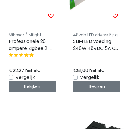
Miboxer / Milight
48vdc LED drivers 5jr garantie
Professionele 20
SLIM LED voeding
ampere Zigbee 2-
240W 48VDC 5A CV
in-1 LED controller 2
– FTPC240V48-S2
in 1 - voor single
color en dual white
€22,27
€81,00
Excl. btw
Excl. btw
LED strips 12-24-48v
Vergelijk
Vergelijk
- PZ2
Bekijken
Bekijken