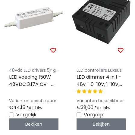
48vdc LED drivers 5jr garantie
LED controllers Luksus
LED voeding 150W
LED dimmer 4 in 1 -
48VDC 3.17A CV –
48v - 0-10V, 1-10V,
GPVP150V48-VSP
Dali, Push Dim -
Instelbaar
Varianten beschikbaar
Varianten beschikbaar
€44,15
€38,00
Excl. btw
Excl. btw
Vergelijk
Vergelijk
Bekijken
Bekijken