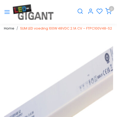
0
Home
SLIM LED voeding 100W 48VDC 2.1A CV – FTPC100V48-S2