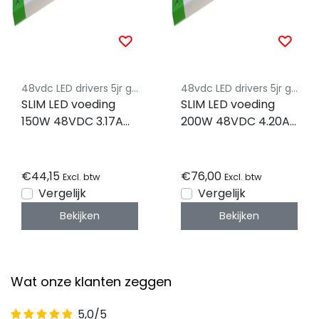
48vdc LED drivers 5jr garantie
48vdc LED drivers 5jr garantie
SLIM LED voeding
SLIM LED voeding
150W 48VDC 3.17A
200W 48VDC 4.20A
CV – FTPC150V48-
CV – FTPC200V48-
S2
S2
€44,15
€76,00
Excl. btw
Excl. btw
Vergelijk
Vergelijk
Bekijken
Bekijken
Wat onze klanten zeggen
5,0/5