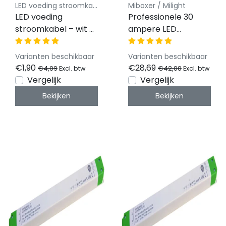
LED voeding stroomkabels Luksus
Miboxer / Milight
LED voeding
Professionele 30
stroomkabel – wit of
ampere LED
zwart naar keuze – 1
controller 5 in 1 -
meter
Single Color/Dual
Varianten beschikbaar
Varianten beschikbaar
White/RGB/RGBW/RG
€1,90
€28,69
€4,09
€42,00
Excl. btw
Excl. btw
LED strips 12-24-48v
Vergelijk
Vergelijk
- HW5
Bekijken
Bekijken