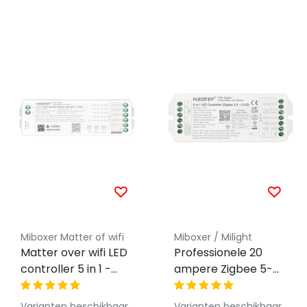
Miboxer Matter of wifi
Miboxer / Milight
Matter over wifi LED
Professionele 20
controller 5 in 1 -
ampere Zigbee 5-
voor Single
in-1 LED controller
Color/Dual
voor Single
Varianten beschikbaar
Varianten beschikbaar