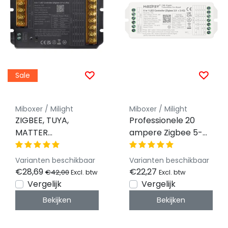
Sale
Miboxer / Milight
Miboxer / Milight
ZIGBEE, TUYA,
Professionele 20
MATTER
ampere Zigbee 5-
Professionele 30
in-1 LED controller
ampere LED
voor Single
Varianten beschikbaar
Varianten beschikbaar
controller 5 in 1 -
Color/Dual
€28,69
€22,27
€42,00
Excl. btw
Excl. btw
Single Color/Dual
White/RGB/RGBW/RG
Vergelijk
Vergelijk
White/RGB/RGBW/RGBWW/RGBCCT
LED strips 12-24-48v
Bekijken
Bekijken
LED strips 12-24-48v
- PZ5
- HZ5