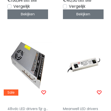
€156,94
€40,50
Excl. btw
Excl. btw
Vergelijk
Vergelijk
Bekijken
Bekijken
Sale
48vdc LED drivers 5jr garantie
Meanwell LED drivers