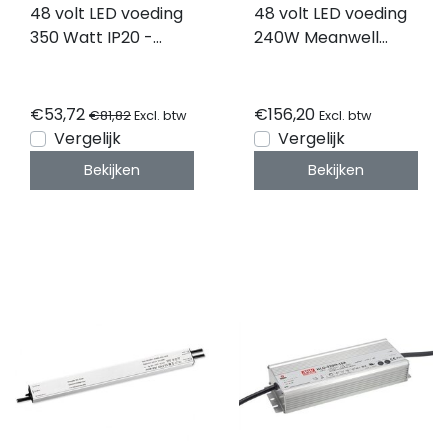
48 volt LED voeding
48 volt LED voeding
350 Watt IP20 -
240W Meanwell
MRS-350-48-S-C
ELG-240-48A-3Y
€53,72
€156,20
€81,82
Excl. btw
Excl. btw
Vergelijk
Vergelijk
Bekijken
Bekijken