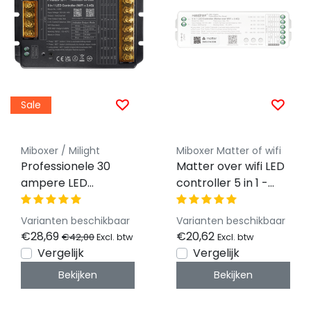
Sale
Miboxer / Milight
Miboxer Matter of wifi
Professionele 30
Matter over wifi LED
ampere LED
controller 5 in 1 -
controller 5 in 1 -
voor Single
Single Color/Dual
Color/Dual
Varianten beschikbaar
Varianten beschikbaar
White/RGB/RGBW/RGBWW/RGBCCT
White/RGB/RGBW/RG
€28,69
€20,62
€42,00
Excl. btw
Excl. btw
LED strips 12-24-48v
LED strips 12-24-48v
Vergelijk
Vergelijk
- HW5
- ML5
Bekijken
Bekijken