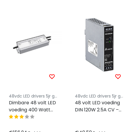
48vdc LED drivers 5jr garantie
48vdc LED drivers 5jr garantie
Dimbare 48 volt LED
48 volt LED voeding
voeding 400 Watt
DIN 120W 2.5A CV –
IP67 - 1-10 volt
IP20
dimbaar