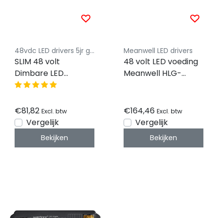
48vdc LED drivers 5jr garantie
Meanwell LED drivers
SLIM 48 volt
48 volt LED voeding
Dimbare LED
Meanwell HLG-
voeding 240W
320H-48A 320W
48VDC 5.2A CV –
IP67
€81,82
€164,46
Excl. btw
Excl. btw
Vergelijk
Vergelijk
Bekijken
Bekijken