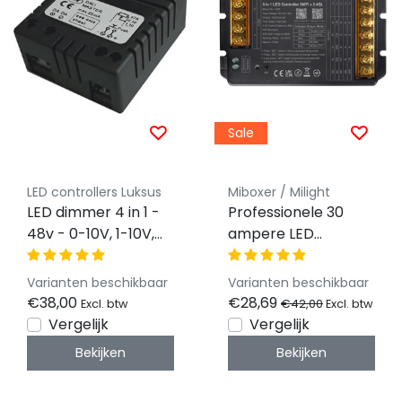
Sale
LED controllers Luksus
Miboxer / Milight
LED dimmer 4 in 1 -
Professionele 30
48v - 0-10V, 1-10V,
ampere LED
Dali, Push Dim -
controller 5 in 1 -
Instelbaar
Single Color/Dual
Varianten beschikbaar
Varianten beschikbaar
White/RGB/RGBW/RG
€38,00
€28,69
€42,00
Excl. btw
Excl. btw
LED strips 12-24-48v
Vergelijk
Vergelijk
- HW5
Bekijken
Bekijken