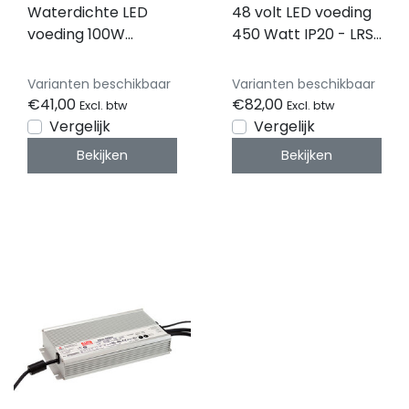
Waterdichte LED
48 volt LED voeding
voeding 100W
450 Watt IP20 - LRS-
48VDC 2.08A CV
450-48
IP67 –
Varianten beschikbaar
Varianten beschikbaar
MCHQ100V48-GE
€41,00
€82,00
Excl. btw
Excl. btw
Vergelijk
Vergelijk
Bekijken
Bekijken