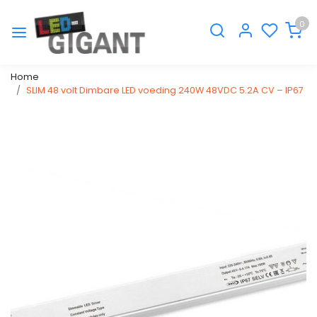
0
Home
SLIM 48 volt Dimbare LED voeding 240W 48VDC 5.2A CV – IP67
Vorige
Volge