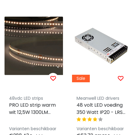
Sale
48vdc LED strips
Meanwell LED drivers
PRO LED strip warm
48 volt LED voeding
wit 12,5W 1300LM
350 Watt IP20 - LRS-
192LED p/m 48VDC
350-48
IP20 3000K CRI95
Varianten beschikbaar
Varianten beschikbaar