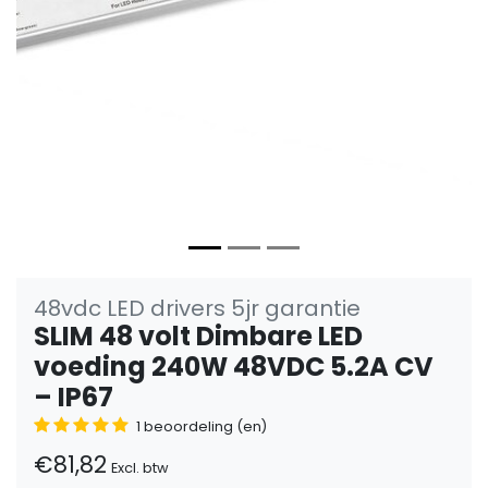
48vdc LED drivers 5jr garantie
SLIM 48 volt Dimbare LED
voeding 240W 48VDC 5.2A CV
– IP67
1 beoordeling (en)
€81,82
Excl. btw