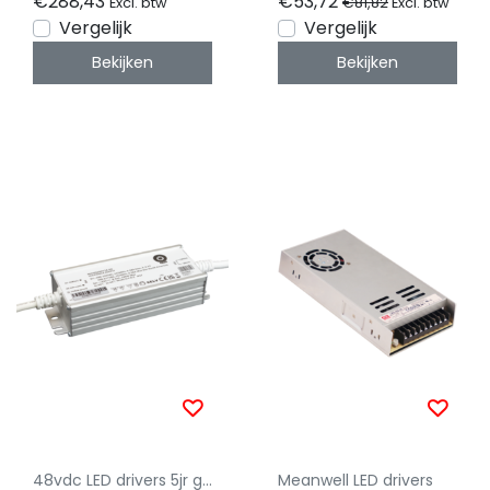
€288,43
€53,72
€81,82
Excl. btw
Excl. btw
Vergelijk
Vergelijk
Bekijken
Bekijken
48vdc LED drivers 5jr garantie
Meanwell LED drivers