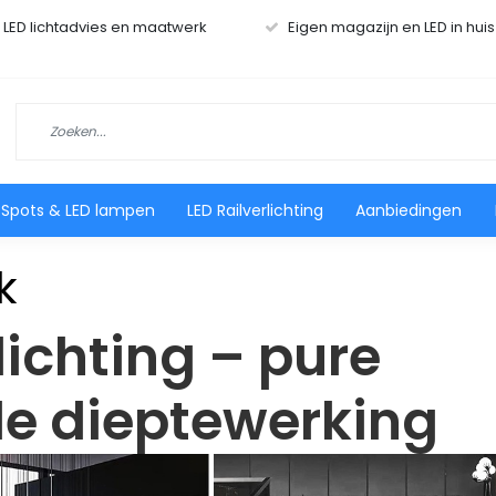
r LED lichtadvies en maatwerk
Eigen magazijn en LED in hui
 Spots & LED lampen
LED Railverlichting
Aanbiedingen
k
ichting – pure
le dieptewerking