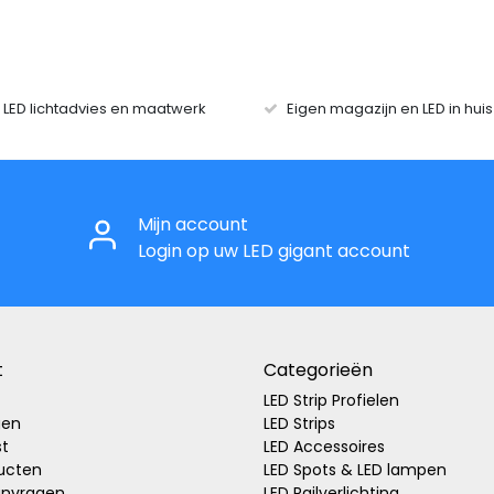
r LED lichtadvies en maatwerk
Eigen magazijn en LED in hui
Mijn account
Login op uw LED gigant account
t
Categorieën
LED Strip Profielen
gen
LED Strips
st
LED Accessoires
ducten
LED Spots & LED lampen
anvragen
LED Railverlichting