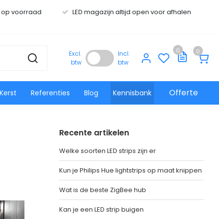
s op voorraad
LED magazijn altijd open voor afhalen
0
0
Excl.
Incl.
btw
btw
Offerte
Kerst
Referenties
Blog
Kennisbank
Recente artikelen
Welke soorten LED strips zijn er
Kun je Philips Hue lightstrips op maat knippen
Wat is de beste ZigBee hub
Kan je een LED strip buigen