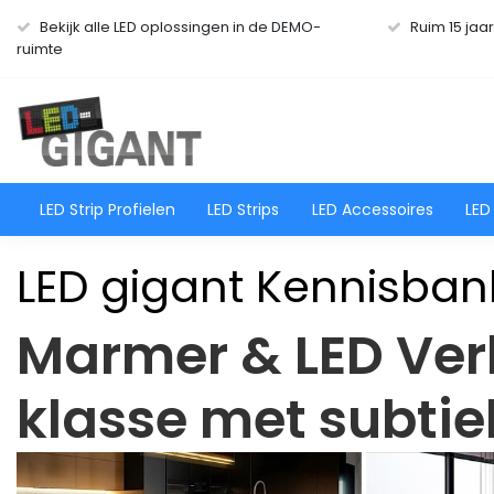
Bekijk alle LED oplossingen in de DEMO-
Ruim 15 jaa
ruimte
LED Strip Profielen
LED Strips
LED Accessoires
LED
LED gigant Kennisban
Marmer & LED Verl
klasse met subtie