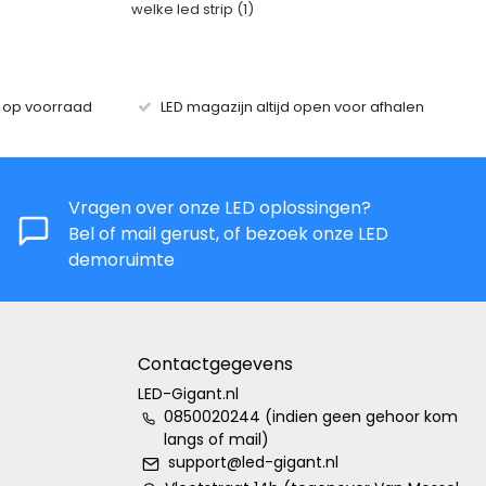
welke led strip
(1)
s op voorraad
LED magazijn altijd open voor afhalen
Vragen over onze LED oplossingen?
Bel of mail gerust, of bezoek onze LED
demoruimte
Contactgegevens
LED-Gigant.nl
0850020244 (indien geen gehoor kom
langs of mail)
support@led-gigant.nl