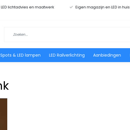
r LED lichtadvies en maatwerk
Eigen magazijn en LED in hui
 Spots & LED lampen
LED Railverlichting
Aanbiedingen
nk