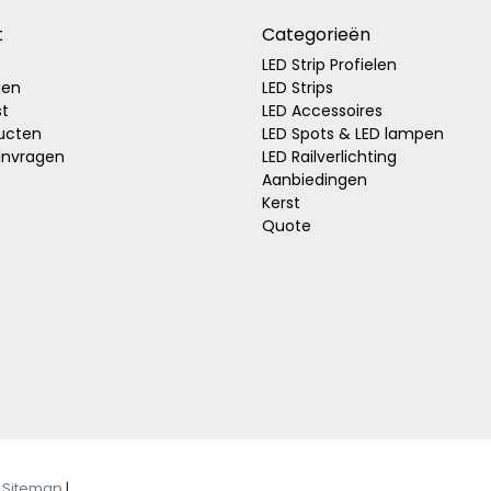
t
Categorieën
LED Strip Profielen
gen
LED Strips
st
LED Accessoires
ducten
LED Spots & LED lampen
anvragen
LED Railverlichting
Aanbiedingen
Kerst
Quote
|
Sitemap
|