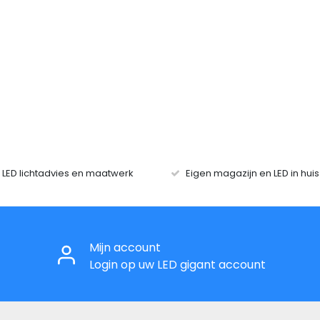
r LED lichtadvies en maatwerk
Eigen magazijn en LED in hui
Mijn account
Login op uw LED gigant account