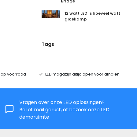
Bridge
12 watt LED is hoeveel watt
gloeilamp
Tags
s op voorraad
LED magazijn altijd open voor afhalen
Vragen over onze LED oplossingen?
Bel of mail gerust, of bezoek onze LED
demoruimte