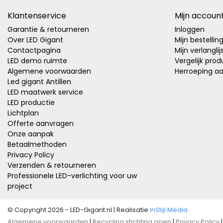
Klantenservice
Mijn accoun
Garantie & retourneren
Inloggen
Over LED Gigant
Mijn bestellin
Contactpagina
Mijn verlanglij
LED demo ruimte
Vergelijk pro
Algemene voorwaarden
Herroeping a
Led gigant Antillen
LED maatwerk service
LED productie
Lichtplan
Offerte aanvragen
Onze aanpak
Betaalmethoden
Privacy Policy
Verzenden & retourneren
Professionele LED-verlichting voor uw
project
© Copyright 2026 - LED-Gigant.nl | Realisatie
InStijl Media
Algemene voorwaarden
|
Recycling stichting open
|
Privacy Policy