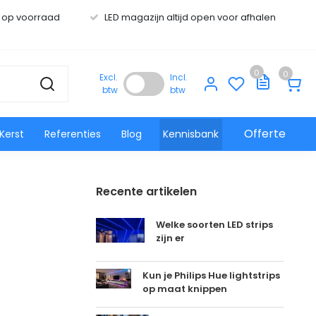
s op voorraad
LED magazijn altijd open voor afhalen
0
0
Excl.
Incl.
btw
btw
Offerte
Kerst
Referenties
Blog
Kennisbank
Recente artikelen
Welke soorten LED strips
zijn er
Kun je Philips Hue lightstrips
op maat knippen