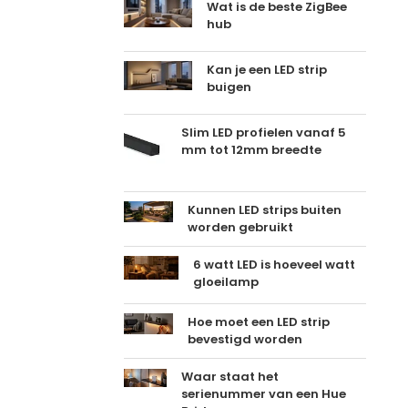
Wat is de beste ZigBee
hub
Kan je een LED strip
buigen
Slim LED profielen vanaf 5
mm tot 12mm breedte
Kunnen LED strips buiten
worden gebruikt
6 watt LED is hoeveel watt
gloeilamp
Hoe moet een LED strip
bevestigd worden
Waar staat het
serienummer van een Hue