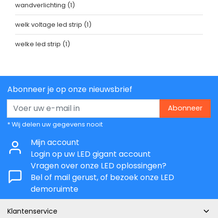
wandverlichting
(1)
welk voltage led strip
(1)
welke led strip
(1)
Abonneer je op onze nieuwsbrief
Abonneer
* Wij delen uw gegevens nooit
Mijn account
Login op uw LED gigant account
Vragen over onze LED oplossingen?
Bel of mail gerust, of bezoek onze LED
demoruimte
Klantenservice