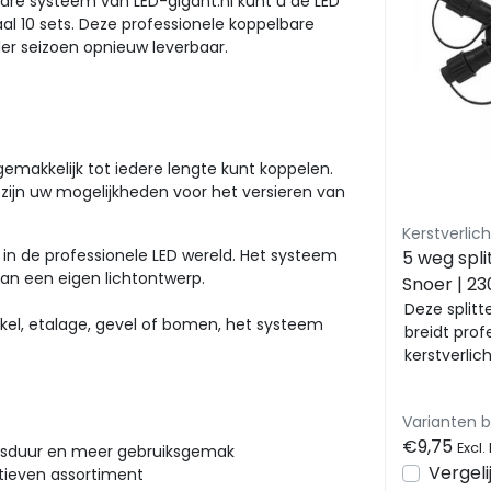
bare systeem van LED-gigant.nl kunt u de LED
al 10 sets. Deze professionele koppelbare
der seizoen opnieuw leverbaar.
gemakkelijk tot iedere lengte kunt koppelen.
 zijn uw mogelijkheden voor het versieren van
Kerstverlichting Luksus
n de professionele LED wereld. Het systeem
Stekker 230v
5 weg spli
an een eigen lichtontwerp.
kerstverlichting -
Snoer | 2
ng -
aansluitsnoer - 150cm -
Stekker 230v kerstverlichting -
IP65
Deze splitt
nkel, etalage, gevel of bomen, het systeem
art
aansluitsnoer - 150cm - zwart
breidt prof
000
zwart - 230v - ip67 - 15000
- 230v - ip67 - 15000 LED's
kerstverlic
LED's
Draai de sl
onge...
Varianten beschikbaar
Varianten 
€17,50
€9,75
Excl. btw
Excl.
ensduur en meer gebruiksgemak
en
Bekijken
Vergelijk
Vergeli
otieven assortiment