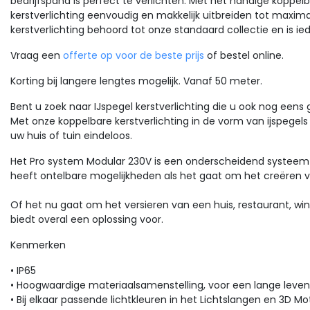
bedrijfspand is perfect te verlichten. Met het handige koppel
kerstverlichting eenvoudig en makkelijk uitbreiden tot maxima
kerstverlichting behoord tot onze standaard collectie en is ie
Vraag een
offerte op voor de beste prijs
of bestel online.
Korting bij langere lengtes mogelijk. Vanaf 50 meter.
Bent u zoek naar IJspegel kerstverlichting die u ook nog eens 
Met onze koppelbare kerstverlichting in de vorm van ijspegels
uw huis of tuin eindeloos.
Luksus kerstverlichting koppelbaar 230V
Kerstverlichting Luksus
Het Pro system Modular 230V is een onderscheidend systeem i
D Verlengkabel – 3m |
Stekker 230v
heeft ontelbare mogelijkheden als het gaat om het creëren v
art Snoer | 230V
kerstverlichting -
ppelbaar | IP65
exibele verlengkabel van 3
aansluitsnoer - 150cm -
Stekker 230v kerstverlichti
Of het nu gaat om het versieren van een huis, restaurant, wi
ter voor de 230V
aansluitsnoer - 150cm - zw
zwart - 230v - ip67 - 6
biedt overal een oplossing voor.
ppelbare kerstverlichting.
- 230v - ip67 - 6000 LED's
LED's
eaal om eenvoudig
Kenmerken
derdelen te verbinden...
rianten beschikbaar
• IP65
2,00
€8,75
Excl. btw
Excl. btw
• Hoogwaardige materiaalsamenstelling, voor een lange lev
Bekijken
Bekijk
Vergelijk
Vergelijk
• Bij elkaar passende lichtkleuren in het Lichtslangen en 3D M