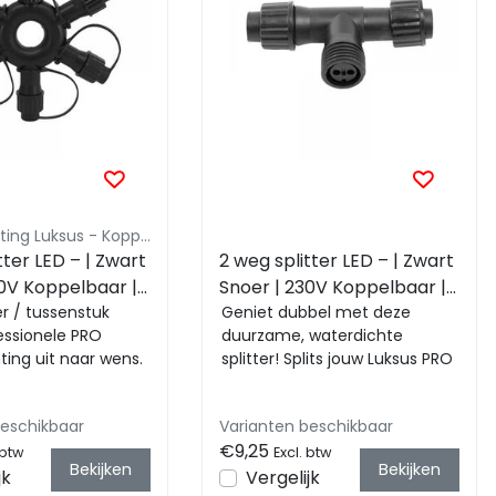
Kerstverlichting Luksus - Koppelbaar
tter LED – | Zwart
2 weg splitter LED – | Zwart
30V Koppelbaar |
Snoer | 230V Koppelbaar |
er / tussenstuk
IP65
Geniet dubbel met deze
essionele PRO
duurzame, waterdichte
hting uit naar wens.
splitter! Splits jouw Luksus PRO
uiting aan en geniet
kerstverlichting eenvoudig in
twee richtin...
beschikbaar
Varianten beschikbaar
€9,25
 btw
Excl. btw
Bekijken
Bekijken
jk
Vergelijk