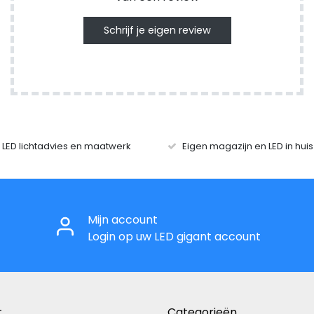
Schrijf je eigen review
r LED lichtadvies en maatwerk
Eigen magazijn en LED in hui
Mijn account
Login op uw LED gigant account
t
Categorieën