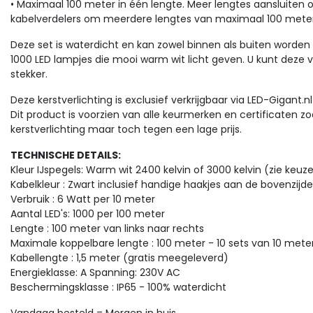
• Maximaal 100 meter in één lengte. Meer lengtes aansluiten 
kabelverdelers om meerdere lengtes van maximaal 100 mete
Deze set is waterdicht en kan zowel binnen als buiten worden g
1000
LED lampjes die mooi
warm wit
licht geven. U kunt deze v
stekker.
Deze kerstverlichting is exclusief verkrijgbaar via LED-Gigant.n
Dit product is voorzien van alle keurmerken en certificaten z
kerstverlichting maar toch tegen een lage prijs.
TECHNISCHE DETAILS:
Kleur IJspegels: Warm wit 2400 kelvin of 3000 kelvin (zie keuze
Kabelkleur : Zwart inclusief handige haakjes aan de bovenzijde
Verbruik : 6 Watt per 10 meter
Aantal LED's: 1000 per 100 meter
Lengte : 100 meter van links naar rechts
Maximale koppelbare lengte : 100 meter - 10 sets van 10 met
Kabellengte : 1,5 meter (gratis meegeleverd)
Energieklasse: A Spanning: 230V AC
Beschermingsklasse : IP65 - 100% waterdicht