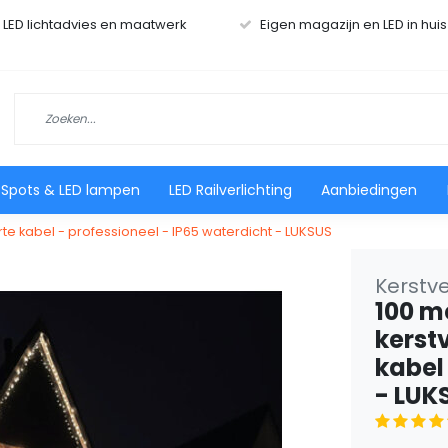
r LED lichtadvies en maatwerk
Eigen magazijn en LED in hui
 Spots & LED lampen
LED Railverlichting
Aanbiedingen
rte kabel - professioneel - IP65 waterdicht - LUKSUS
Kerstve
100 m
kerstv
kabel
- LUK