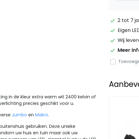
2 tot 7 j
Eigen LE
Wij leve
Meer in
Toevoegen
Aanbevol
ing in de kleur extra warm wit 2400 kelvin of
erlichting precies geschikt voor u.
iverse
Jumbo
en
Makro
.
buitenshuis gebruiken. Deze unieke
 rondom uw huis en tuin maar ook uw