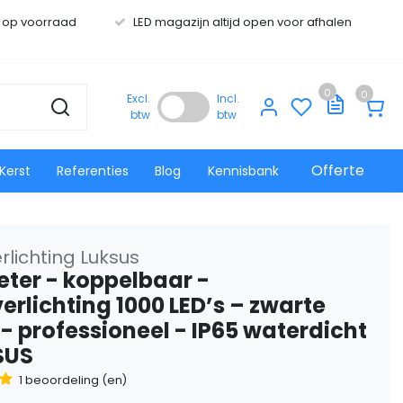
s op voorraad
LED magazijn altijd open voor afhalen
0
0
Excl.
Incl.
btw
btw
Offerte
Kerst
Referenties
Blog
Kennisbank
rlichting Luksus
eter - koppelbaar -
erlichting 1000 LED’s – zwarte
 - professioneel - IP65 waterdicht
SUS
1 beoordeling (en)