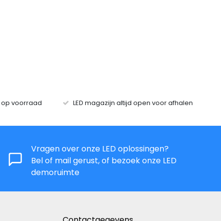
s op voorraad
LED magazijn altijd open voor afhalen
Vragen over onze LED oplossingen?
Bel of mail gerust, of bezoek onze LED
demoruimte
Contactgegevens