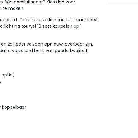
op één aansluitsnoer? Kies dan voor
r te maken.
ebruikt. Deze kerstverlichting telt maar liefst
erlichting tot wel 10 sets koppelen op 1
l en zal ieder seizoen opnieuw leverbaar zijn.
odat u verzekerd bent van goede kwaliteit
 optie)
.
er koppelbaar