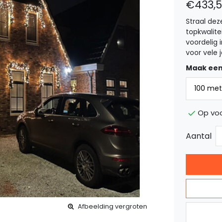
€433,
Straal de
topkwalite
voordelig 
voor vele 
Maak een
Op voo
Aantal
Afbeelding vergroten