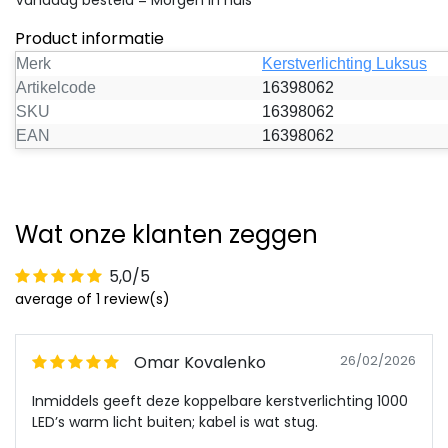
Vandaag besteld = Morgen in huis
Product informatie
Merk
Kerstverlichting Luksus
Artikelcode
16398062
SKU
16398062
EAN
16398062
Wat onze klanten zeggen
5,0/5
average of 1 review(s)
Omar Kovalenko
26/02/2026
Inmiddels geeft deze koppelbare kerstverlichting 1000
LED’s warm licht buiten; kabel is wat stug.