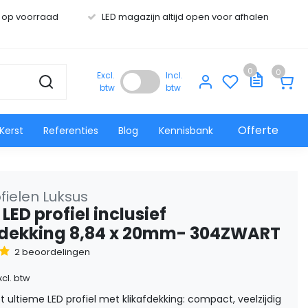
s op voorraad
LED magazijn altijd open voor afhalen
0
0
Excl.
Incl.
btw
btw
Offerte
Kerst
Referenties
Blog
Kennisbank
fielen Luksus
LED profiel inclusief
fdekking 8,84 x 20mm- 304ZWART
2 beoordelingen
xcl. btw
 ultieme LED profiel met klikafdekking: compact, veelzijdig