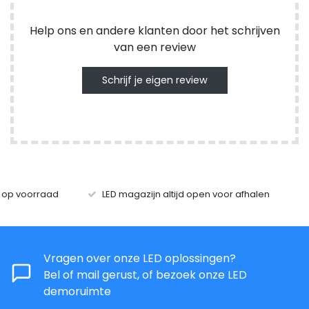
Help ons en andere klanten door het schrijven
van een review
Schrijf je eigen review
s op voorraad
LED magazijn altijd open voor afhalen
Vragen over onze LED oplossingen?
Bel of mail gerust, of bezoek onze LED
demoruimte