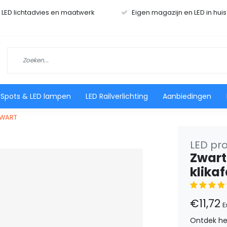
r LED lichtadvies en maatwerk
Eigen magazijn en LED in hui
 Spots & LED lampen
LED Railverlichting
Aanbiedingen
4ZWART
LED pro
Zwart 
klika
€11,72
E
Ontdek het