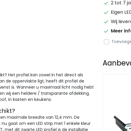
2 tot 7 j
Eigen LE
Wij leve
Meer in
Toevoegen
Aanbevol
ikt?
Het profiel kan zowel in het direct als
n de oppervlakte ligt, heeft dit profiel de
ewenst is. Wanneer u maximaal licht nodig hebt
en wij een heldere / transparante afdekking.
koof, in kasten en keukens.
chikt?
met een maximale breedte van 12,4 mm. De
nu gaat om een LED strip met 1 enkele kleur
met dit zwarte LED profiel is de installatie