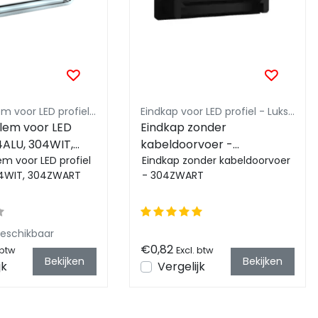
Montageklem voor LED profielen - Luksus
Eindkap voor LED profiel - Luksus
lem voor LED
Eindkap zonder
4ALU, 304WIT,
kabeldoorvoer -
T
m voor LED profiel
304ZWART
Eindkap zonder kabeldoorvoer
04WIT, 304ZWART
- 304ZWART
beschikbaar
€0,82
 btw
Excl. btw
Bekijken
Bekijken
jk
Vergelijk