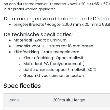
op een duurzame manier uit voeren. Zowel IP20 als IP65, IP67
in dit profiel worden geplaatst.
De afmetingen van dit aluminium LED strip p
Lengte/Breedte/Hoogte: 2000 mm x 20 mm x 88
De technische specificaties:
Losse LED profiel afdekking Luksus
Luksus LED profielen
Materiaal : Zwart aluminium
 meter Losse LED profiel
Zwart LED profiel inclusi
Geschikt voor LED strips tot 18 mm breed
dekking - Zwart - 304,
klikafdekking 30 mm x 1
Klikafdekking:
Gratis meegeleverd
8, 323, stuc300, stuc400,
tdek de 80 meter LED klik
mm - XL304ZWART
Zwart 30mm x 15mm LED
Kleur afdekking : Opaal melkwit
lossing voor onze LED
profiel voor een egale lichtl
ps300, gips400
Materiaal: PC ( polycarbonaat )
ofielen met deze
met onze RGBCCT 96 LED
Lichttransmissie opaal / melkwit: 80 %
ogwaardige zwarte
serie of onze COB LED Strip
Geschikt voor binnen en buiten
dekking. Eenvoudig te
LED strip...
Varianten beschikbaar
nte...
Specificaties
08,95
€19,00
Excl. btw
Excl. btw
Bekijken
Bekijk
Vergelijk
Vergelijk
Lengte
200cm uit 1 lengte