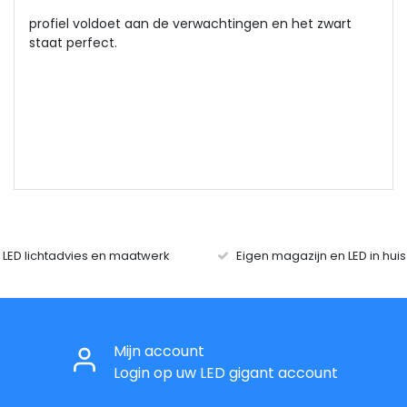
profiel voldoet aan de verwachtingen en het zwart
staat perfect.
r LED lichtadvies en maatwerk
Eigen magazijn en LED in hui
Mijn account
Login op uw LED gigant account