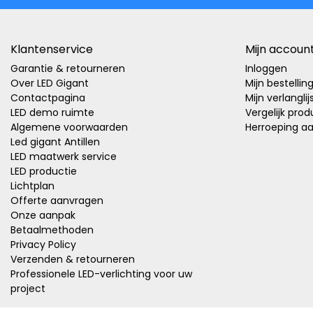
Klantenservice
Mijn accoun
Garantie & retourneren
Inloggen
Over LED Gigant
Mijn bestellin
Contactpagina
Mijn verlanglij
LED demo ruimte
Vergelijk pro
Algemene voorwaarden
Herroeping a
Led gigant Antillen
LED maatwerk service
LED productie
Lichtplan
Offerte aanvragen
Onze aanpak
Betaalmethoden
Privacy Policy
Verzenden & retourneren
Professionele LED-verlichting voor uw
project