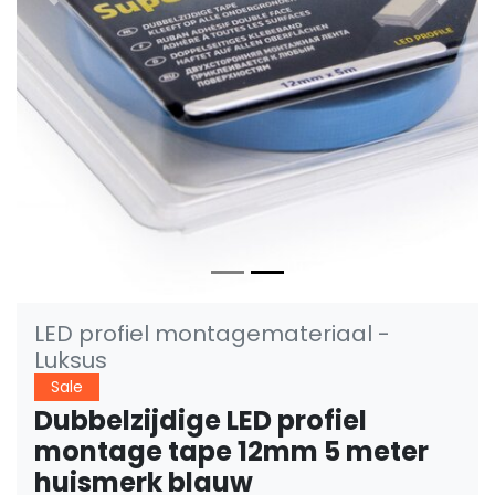
Vorige
Volge
LED profiel montagemateriaal -
Luksus
Sale
Dubbelzijdige LED profiel
montage tape 12mm 5 meter
huismerk blauw