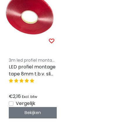
3m led profiel montagetape
LED profiel montage
tape 8mm t.b.v. slim
LED profielen - 1
meter
€2,16
Excl. btw
Vergelijk
Bekijken