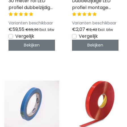
30 meter rol LED
Dubbelzijdige LED
profiel dubbelzijdige
profiel montage
montage tape
tape 12mm - 1 meter
12mm t.b.v. LED
Varianten beschikbaar
Varianten beschikbaar
profielen - 30 meter
€59,55
€2,07
€69,30
€2,42
Excl. btw
Excl. btw
rol
Vergelijk
Vergelijk
Bekijken
Bekijken