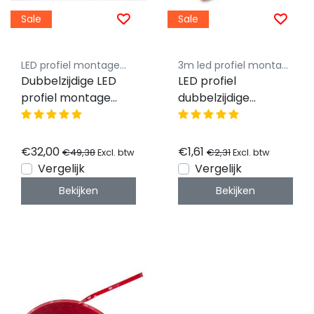
Sale
Sale
LED profiel montagemateriaal - Luksus
3m led profiel montagetape
Dubbelzijdige LED
LED profiel
profiel montage
dubbelzijdige
tape 12mm 25
montage tape
meter huismerk
12mm t.b.v. LED
blauw
profielen - 1 meter -
€32,00
€1,61
€49,38
€2,31
Excl. btw
Excl. btw
30 meter prijs
Vergelijk
Vergelijk
Bekijken
Bekijken