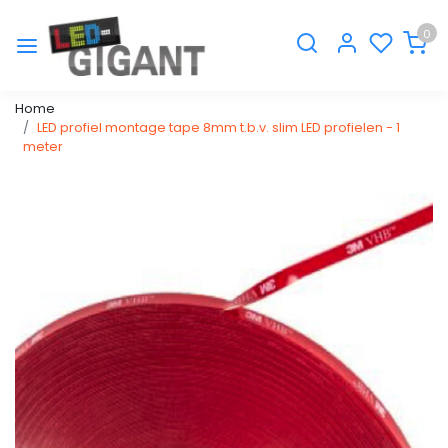
0
Home
LED profiel montage tape 8mm t.b.v. slim LED profielen - 1
meter