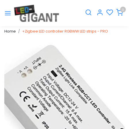
0
Home
+Zigbee LED controller RGBWW LED strips - PRO