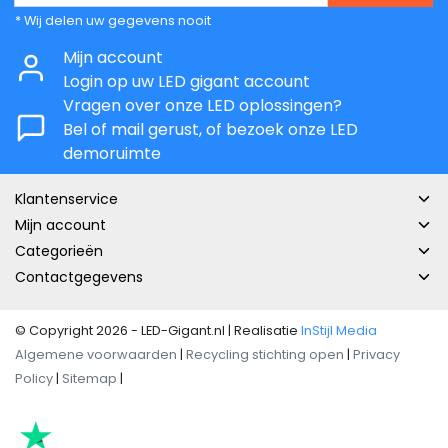
* Wij delen uw gegevens nooit
Mijn account
Login op uw LED gigant account
Vragen over onze LED oplossingen?
Bel of mail gerust, of bezoek onze LED
demoruimte
Klantenservice
Mijn account
Categorieën
Contactgegevens
© Copyright 2026 - LED-Gigant.nl | Realisatie
InStijl Media
Algemene voorwaarden
|
Recycling stichting open
|
Privacy
Policy
|
Sitemap
|