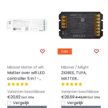
Sale
Miboxer Matter of wifi
Miboxer / Milight
Matter over wifi LED
ZIGBEE, TUYA,
controller 5 in 1 -
MATTER
voor Single
Professionele 30
Color/Dual
ampere LED
Varianten beschikbaar
Varianten beschikbaar
White/RGB/RGBW/RGBWW/RGBCCT
controller 5 in 1 -
€20,62
€28,69
€42,00
Excl. btw
Excl. btw
LED strips 12-24-48v
Single Color/Dual
Vergelijk
Vergelijk
- ML5
White/RGB/RGBW/RG