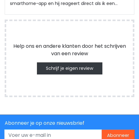
smarthome-app en hij reageert direct als ik een
scène wissel. Ik heb de strip een stuk ingekort en de
kleuren bleven daarna nog steeds hetzelfde ogen,
geen rare kleurzweem op het laatste stukje.
Help ons en andere klanten door het schrijven
van een review
Schrijf je eigen review
Abonneer je op onze nieuwsbrief
Abonneer