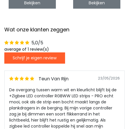
Bekijken
Bekijken
LED strips 12-24-48v
- HZ5
Wat onze klanten zeggen
5,0/5
average of 1 review(s)
Schrijf je eigen review
Teun Van Rijn
23/05/2026
De overgang tussen warm wit en kleurlicht blijft bij de
+Zigbee LED controller RGBWW LED strips - PRO echt
mooi, ook als de strip een bocht maakt langs de
plankdragers in de berging. Bij mijn vorige controller
zag je bij dimmen een soort flikkerrand in het
lichtbeeld, hier blijft het rustig en gelijkmatig. Als
zigbee led controller koppelde hij snel aan mijn