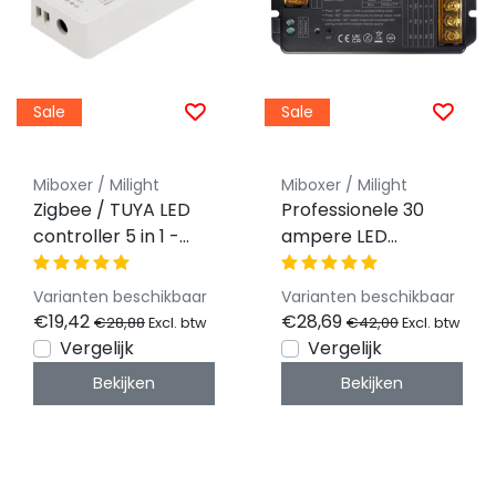
Sale
Sale
Miboxer / Milight
Miboxer / Milight
Zigbee / TUYA LED
Professionele 30
controller 5 in 1 -
ampere LED
voor Single
controller 5 in 1 -
Color/Dual
Single Color/Dual
Varianten beschikbaar
Varianten beschikbaar
White/RGB/RGBW/RGBWW/RGBCCT
White/RGB/RGBW/RG
€19,42
€28,69
€28,88
€42,00
Excl. btw
Excl. btw
LED strips 12-24v -
LED strips 12-24-48v
Vergelijk
Vergelijk
SZ5
- HW5
Bekijken
Bekijken