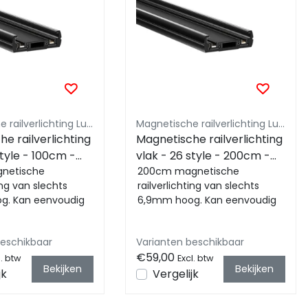
Magnetische railverlichting Luksus - Miboxer compatible
Magnetische railverlichting Luksus - Miboxer compatible
e railverlichting
Magnetische railverlichting
style - 100cm -
vlak - 26 style - 200cm -
gnetische
Zwart
200cm magnetische
ing van slechts
railverlichting van slechts
g. Kan eenvoudig
6,9mm hoog. Kan eenvoudig
ebouwd of als
worden opgebouwd of als
erlichting ...
inbouw railverlichting w...
beschikbaar
Varianten beschikbaar
€59,00
l. btw
Excl. btw
Bekijken
Bekijken
jk
Vergelijk