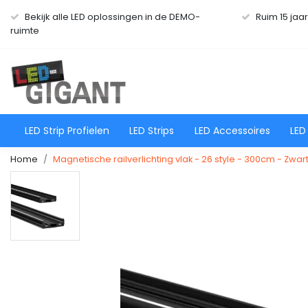
Bekijk alle LED oplossingen in de DEMO-
Ruim 15 jaa
ruimte
LED Strip Profielen
LED Strips
LED Accessoires
LED
Home
Magnetische railverlichting vlak - 26 style - 300cm - Zwar