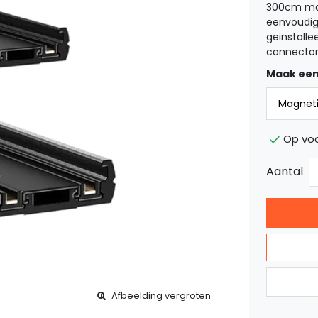
300cm mag
eenvoudig
geinstall
connectore
Maak een
Op voo
Aantal
Afbeelding vergroten