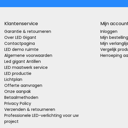
Klantenservice
Mijn accoun
Garantie & retourneren
Inloggen
Over LED Gigant
Mijn bestellin
Contactpagina
Mijn verlanglij
LED demo ruimte
Vergelijk pro
Algemene voorwaarden
Herroeping a
Led gigant Antillen
LED maatwerk service
LED productie
Lichtplan
Offerte aanvragen
Onze aanpak
Betaalmethoden
Privacy Policy
Verzenden & retourneren
Professionele LED-verlichting voor uw
project