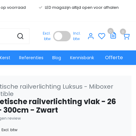
s op voorraad
LED magazijn altijd open voor afhalen
0
0
Excl.
Incl.
btw
btw
Offerte
Kerst
Referenties
Blog
Kennisbank
sche railverlichting Luksus - Miboxer
ible
tische railverlichting vlak - 26
 - 300cm - Zwart
eigen review
0
Excl. btw