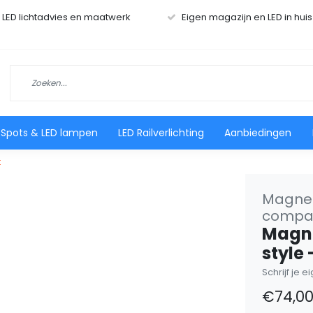
r LED lichtadvies en maatwerk
Eigen magazijn en LED in hui
 Spots & LED lampen
LED Railverlichting
Aanbiedingen
t
Magneti
compat
Magne
style
Schrijf je 
€74,0