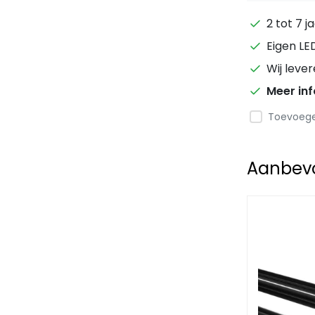
2 tot 7 j
Eigen LE
Wij leve
Meer in
Toevoegen
Aanbevol