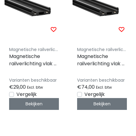
Magnetische railverlichting Luksus - Miboxer compatible
Magnetische railverlichting Luksus - Miboxer compatible
Magnetische
Magnetische
railverlichting vlak -
railverlichting vlak -
26 style - 100cm -
26 style - 300cm -
Zwart
Zwart
Varianten beschikbaar
Varianten beschikbaar
€29,00
€74,00
Excl. btw
Excl. btw
Vergelijk
Vergelijk
Bekijken
Bekijken