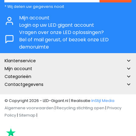
* Wij delen uw gegevens nooit
Mijn account
Login op uw LED gigant account
Vragen over onze LED oplossingen?
Bel of mail gerust, of bezoek onze LED
demoruimte
Klantenservice
Mijn account
Categorieën
Contactgegevens
© Copyright 2026 - LED-Gigant.nl | Realisatie
InStijl Media
Algemene voorwaarden
|
Recycling stichting open
|
Privacy
Policy
|
Sitemap
|