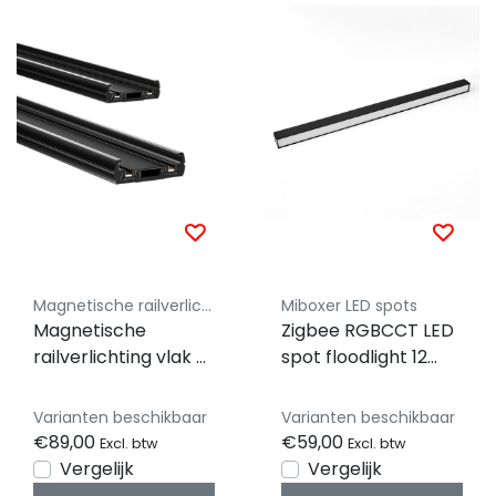
Magnetische railverlichting Luksus - Miboxer compatible
Miboxer LED spots
Magnetische
Zigbee RGBCCT LED
railverlichting vlak -
spot floodlight 12
26 style - 400cm -
watt - Miboxer
Zwart
Varianten beschikbaar
Varianten beschikbaar
€89,00
€59,00
Excl. btw
Excl. btw
Vergelijk
Vergelijk