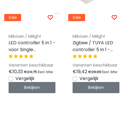
Sale
Sale
Miboxer / Milight
Miboxer / Milight
LED controller 5 in 1 -
Zigbee / TUYA LED
voor Single
controller 5 in 1 -
Color/Dual
voor Single
White/RGB/RGBW/RGBWW/RGBCCT
Color/Dual
Varianten beschikbaar
Varianten beschikbaar
LED strips 12-24v -
White/RGB/RGBW/RG
€10,33
€19,42
€24,75
€28,88
Excl. btw
Excl. btw
SR5
LED strips 12-24v -
Vergelijk
Vergelijk
SZ5
Bekijken
Bekijken