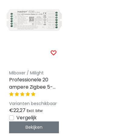
Miboxer / Milight
Professionele 20
ampere Zigbee 5-
in-1 LED controller
voor Single
Varianten beschikbaar
Color/Dual
€22,27
Excl. btw
White/RGB/RGBW/RGBWW/RGBCCT
Vergelijk
LED strips 12-24-48v
Bekijken
- PZ5