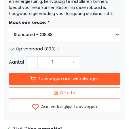
en energiezuinig. Eenvoudig te installeren binnen.
Ideaal voor elke kamer. Bestel nu deze robuuste,
hoogwaardige voeding voor langdurig stralend licht.
Maak een keuze:
*
1
Op voorraad (893)
Aantal
-
+
Toevoegen aan winkelwagen
Offerte
Aan verlanglijst toevoegen
2 tot 7 jaar
garantie
*