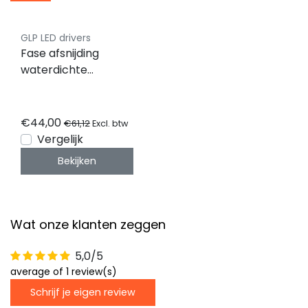
GLP LED drivers
Fase afsnijding
waterdichte
dimbare LED
voeding 100 watt 24
volt 8,3 ampere –
€44,00
€61,12
Excl. btw
IP67 GTMC-100-24-
Vergelijk
D
Bekijken
Wat onze klanten zeggen
5,0/5
average of 1 review(s)
Schrijf je eigen review