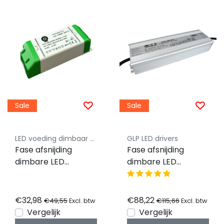
Sale
Sale
LED voeding dimbaar Luksus
GLP LED drivers
Fase afsnijding
Fase afsnijding
dimbare LED
dimbare LED
voeding 75 watt 24
voeding 200 watt 24
volt 3,125 ampere -
volt 8,3 ampere -
IP20 FTPC75V24-D
IP67 GTMC-200-24-
€32,98
€88,22
€49,55
€115,66
Excl. btw
Excl. btw
D
Vergelijk
Vergelijk