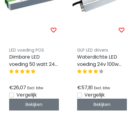
LED voeding POS
GLP LED drivers
Dimbare LED
Waterdichte LED
voeding 50 watt 24
voeding 24v 100w
volt 2,1 ampere -
fase afsnijding
IP20 - FTPC50V24-D
dimbaar - IP67 -
GTMC-100-24-D
€26,07
€57,81
Excl. btw
Excl. btw
Vergelijk
Vergelijk
Bekijken
Bekijken