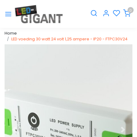
0
Home
LED voeding 30 watt 24 volt 1,25 ampere - IP20 - FTPC30V24
Vorige
Volge