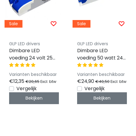
Sale
Sale
GLP LED drivers
GLP LED drivers
Dimbare LED
Dimbare LED
voeding 24 volt 25
voeding 50 watt 24
watt 1,04 ampere -
volt 2,1 ampere -
IP20 - GTPC-25-24-
IP20 GTPC-50-24-D
Varianten beschikbaar
Varianten beschikbaar
D
€12,35
€24,90
€20,65
€40,50
Excl. btw
Excl. btw
Vergelijk
Vergelijk
Bekijken
Bekijken