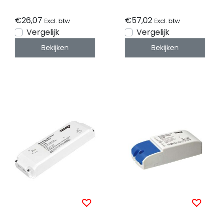
IP20 - FTPC50V24-D
volt 4,16 ampere -
IP20
€26,07
€57,02
Excl. btw
Excl. btw
Vergelijk
Vergelijk
Bekijken
Bekijken