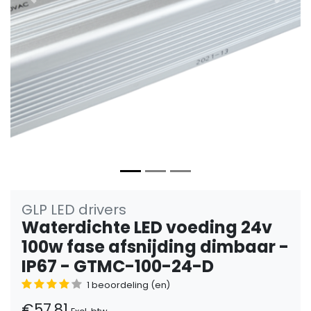
Vorige
Volge
GLP LED drivers
Waterdichte LED voeding 24v
100w fase afsnijding dimbaar -
IP67 - GTMC-100-24-D
1 beoordeling (en)
€57,81