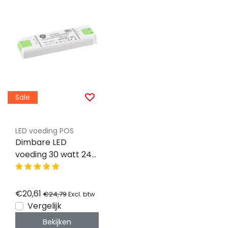
Sale
LED voeding POS
Dimbare LED
voeding 30 watt 24
volt 1,25 ampere -
IP20 - FTPC30v24-d
€20,61
€24,79
Excl. btw
Vergelijk
Bekijken