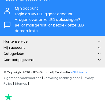
Mijn account
Login op uw LED gigant account
Vragen over onze LED oplossingen?
Bel of mail gerust, of bezoek onze LED
demoruimte
Klantenservice
Mijn account
Categorieën
Contactgegevens
© Copyright 2026 - LED-Gigant.nl | Realisatie
InStijl Media
Algemene voorwaarden
|
Recycling stichting open
|
Privacy
Policy
|
Sitemap
|