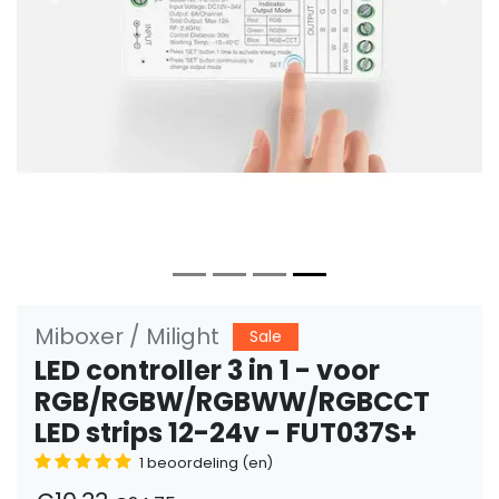
Vorige
Volge
Miboxer / Milight
Sale
LED controller 3 in 1 - voor
RGB/RGBW/RGBWW/RGBCCT
LED strips 12-24v - FUT037S+
1 beoordeling (en)