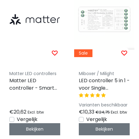
Sale
Matter LED controllers
Miboxer / Milight
Matter LED
LED controller 5 in 1 -
controller - Smart
voor Single
home LED controller
Color/Dual
single color
White/RGB/RGBW/RG
Varianten beschikbaar
LED strips 12-24v -
€20,62
€10,33
€24,75
Excl. btw
Excl. btw
SR5
Vergelijk
Vergelijk
Bekijken
Bekijken