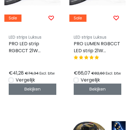
Sale
Sale
LED strips Luksus
LED strips Luksus
PRO LED strip
PRO LUMEN RGBCCT
RGBCCT 21W
LED strip 21W
2240LM 96LED p/m
2240LM 96LED p/m
24VDC IP20 - 2,5
24VDC IP20 - 5
meter
meter
€41,28
€66,07
€74,34
€82,60
Excl. btw
Excl. btw
Vergelijk
Vergelijk
Bekijken
Bekijken