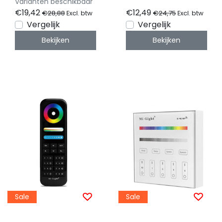
Varianten beschikbaar
White/RGB/RGBW/RGBWW/RGBCCT
WIT
€19,42
€12,49
€28,88
€24,75
Excl. btw
Excl. btw
LED strips 12-24v -
Vergelijk
Vergelijk
SZ5
Bekijken
Bekijken
Sale
Sale