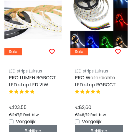
Sale
Sale
LED strips Luksus
LED strips Luksus
PRO LUMEN RGBCCT
PRO Waterdichte
LED strip LED 21W
LED strip RGBCCT
2240LM 96LED p/m
21W 2240LM 96LED
24VDC IP20 - 10
p/m 24VDC IP65 - 5
meter
meter
€123,55
€82,60
€247,11
€148,72
Excl. btw
Excl. btw
Vergelijk
Vergelijk
Bekijken
Bekijken