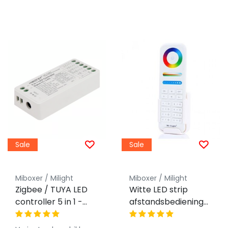
Sale
Sale
Miboxer / Milight
Miboxer / Milight
Zigbee / TUYA LED
Witte LED strip
controller 5 in 1 -
afstandsbediening
voor Single
voor ieder type LED
Color/Dual
- 8 zones - FUT090