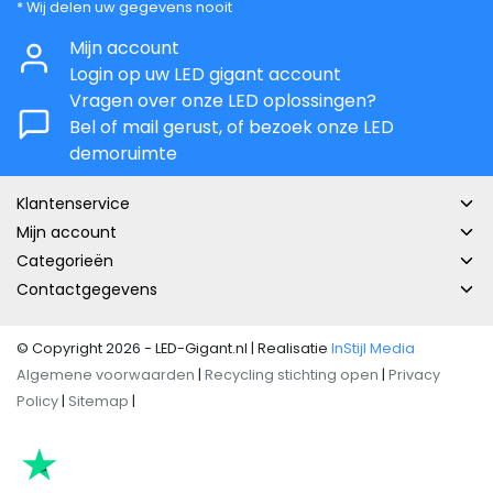
* Wij delen uw gegevens nooit
Mijn account
Login op uw LED gigant account
Vragen over onze LED oplossingen?
Bel of mail gerust, of bezoek onze LED
demoruimte
Klantenservice
Mijn account
Categorieën
Contactgegevens
© Copyright 2026 - LED-Gigant.nl | Realisatie
InStijl Media
Algemene voorwaarden
|
Recycling stichting open
|
Privacy
Policy
|
Sitemap
|