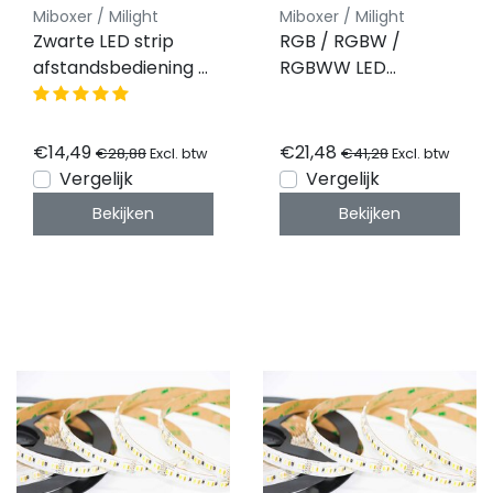
Miboxer / Milight
Miboxer / Milight
Zwarte LED strip
RGB / RGBW /
afstandsbediening +
RGBWW LED
Zwarte wandhouder
wanddimmer -
voor ieder type LED
Draadloos - B4
– 8 zones – FUT089-
€14,49
€21,48
€28,88
€41,28
Excl. btw
Excl. btw
B
Vergelijk
Vergelijk
Bekijken
Bekijken