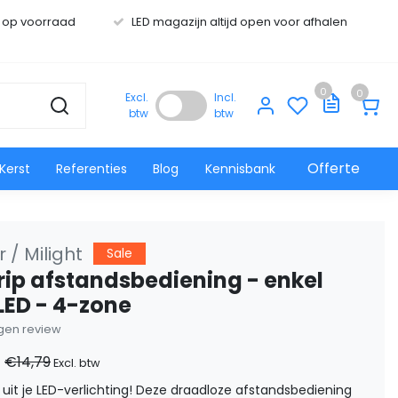
s op voorraad
LED magazijn altijd open voor afhalen
0
0
Excl.
Incl.
btw
btw
Offerte
Kerst
Referenties
Blog
Kennisbank
 / Milight
Sale
trip afstandsbediening - enkel
 LED - 4-zone
eigen review
€14,79
Excl. btw
uit je LED-verlichting! Deze draadloze afstandsbediening