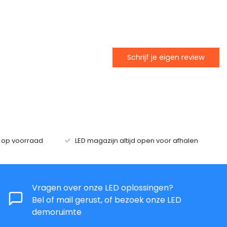
Schrijf je eigen review
s op voorraad
LED magazijn altijd open voor afhalen
Vragen over onze LED oplossingen?
Bel of mail gerust, of bezoek onze LED
demoruimte