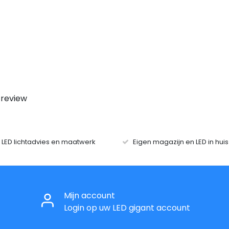
 review
r LED lichtadvies en maatwerk
Eigen magazijn en LED in hui
Mijn account
Login op uw LED gigant account