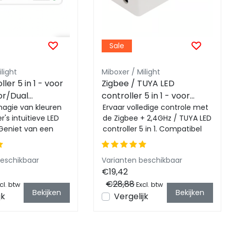
Sale
light
Miboxer / Milight
ler 5 in 1 - voor
Zigbee / TUYA LED
or/Dual
controller 5 in 1 - voor
GB/RGBW/RGBWW/RGBCCT
magie van kleuren
Single Color/Dual
Ervaar volledige controle met
's intuïtieve LED
de Zigbee + 2,4GHz / TUYA LED
 12-24v - SR5
White/RGB/RGBW/RGBWW/RG
 Geniet van een
controller 5 in 1. Compatibel
LED strips 12-24v - SZ5
ediening over uw
met Philips HUE en Ieder type ...
beschikbaar
Varianten beschikbaar
€19,42
€28,88
cl. btw
Excl. btw
Bekijken
Bekijken
jk
Vergelijk