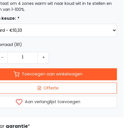
n staat om 4 zones warm wit naar koud wit in te stellen en
 van 1-100%.
 keuze:
*
rraad (81)
-
+
Toevoegen aan winkelwagen
Offerte
Aan verlanglijst toevoegen
aar
garantie
*