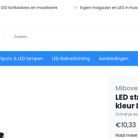
r LED lichtadvies en maatwerk
Eigen magazijn en LED in hui
 Spots & LED lampen
LED Railverlichting
Aanbiedingen
Miboxer
LED s
kleur
Schrijf je 
€10,33
Haal meer 