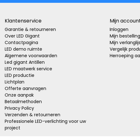
Klantenservice
Mijn accoun
Garantie & retourneren
Inloggen
Over LED Gigant
Mijn bestellin
Contactpagina
Mijn verlanglij
LED demo ruimte
Vergelijk pro
Algemene voorwaarden
Herroeping a
Led gigant Antillen
LED maatwerk service
LED productie
Lichtplan
Offerte aanvragen
Onze aanpak
Betaalmethoden
Privacy Policy
Verzenden & retourneren
Professionele LED-verlichting voor uw
project