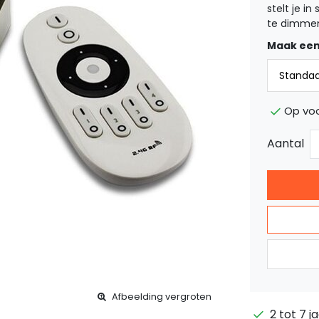
stelt je i
te dimmen
Maak een
Op voo
Aantal
Afbeelding vergroten
2 tot 7 j