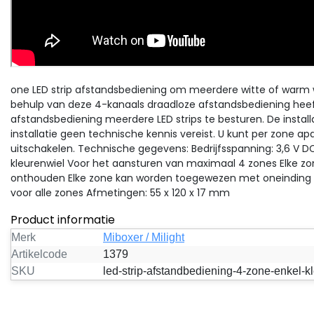
Sale
one LED strip afstandsbediening om meerdere witte of warm wit
Miboxer / Milight
behulp van deze 4-kanaals draadloze afstandsbediening heef
ZIGBEE, TUYA, MATTER
afstandsbediening meerdere LED strips te besturen. De installa
Professionele 30 amper
installatie geen technische kennis vereist. U kunt per zone ap
LED controller 5 in 1 - Si
Ervaar de ultieme controle
uitschakelen. Technische gegevens: Bedrijfsspanning: 3,6 V D
over uw LED met de Zigbee
kleurenwiel Voor het aansturen van maximaal 4 zones Elke z
Color/Dual
LED-controller. Dankzij de 5
onthouden Elke zone kan worden toegewezen met oneinding v
White/RGB/RGBW/RG
1-functionaliteit kunt u sin
voor alle zones Afmetingen: 55 x 120 x 17 mm
LED strips 12-24-48v - 
col...
Product informatie
Varianten beschikbaar
€28,69
Merk
Miboxer / Milight
€42,00
Excl. btw
Artikelcode
1379
Bekijk
Vergelijk
SKU
led-strip-afstandbediening-4-zone-enkel-kl