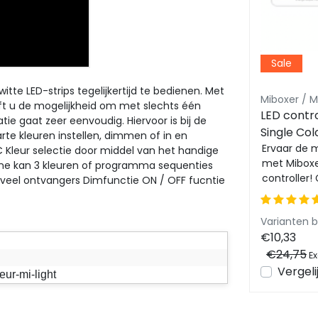
Sale
te LED-strips tegelijkertijd te bedienen. Met
Miboxer / Milight
Miboxer / Mi
t u de mogelijkheid om met slechts één
Professionele 20 ampere
LED control
tie gaat zeer eenvoudig. Hiervoor is bij de
e
Zigbee 5-in-1 LED
Single Col
arte kleuren instellen, dimmen of in en
ngle
controller voor Single
Ervaar de ultieme controle
White/R
Ervaar de 
C Kleur selectie door middel van het handige
over uw LED-verlichting met
met Miboxer
one kan 3 kleuren of programma sequenties
Color/Dual
LED strips
-in-
de professionele Zigbee LED-
controller!
eel ontvangers Dimfunctie ON / OFF fucntie
BWW/RGBCCT
White/RGB/RGBW/RGBWW/RGBCCT
gle
controller. Dankzij de 5-in-1-
naadloze b
HZ5
LED strips 12-24-48v - PZ5
functio...
Single Co...
Varianten beschikbaar
Varianten 
€22,27
€10,33
Excl. btw
Bekijken
Vergelijk
€24,75
Ex
en
Vergeli
eur-mi-light