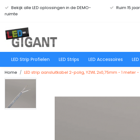
Bekijk alle LED oplossingen in de DEMO-
Ruim 15 jaa
ruimte
LED Strip Profielen
LED Strips
LED Accessoires
LED
Home
LED strip aansluitkabel 2-polig, YZWL 2x0,75mm - 1 meter 