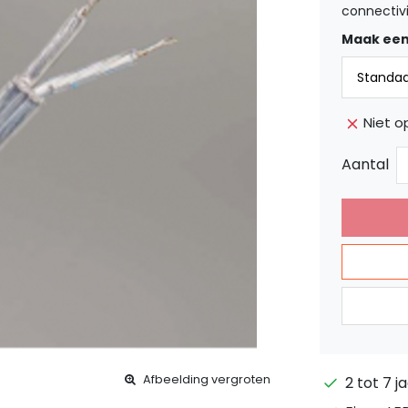
connectivi
Maak een
Niet o
Aantal
Afbeelding vergroten
2 tot 7 j