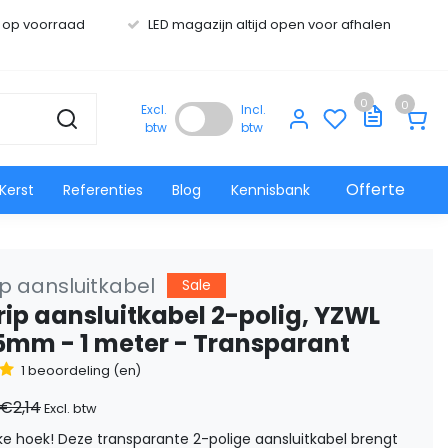
s op voorraad
LED magazijn altijd open voor afhalen
0
0
Excl.
Incl.
btw
btw
Offerte
Kerst
Referenties
Blog
Kennisbank
ip aansluitkabel
Sale
trip aansluitkabel 2-polig, YZWL
5mm - 1 meter - Transparant
1 beoordeling (en)
€2,14
Excl. btw
lke hoek! Deze transparante 2-polige aansluitkabel brengt