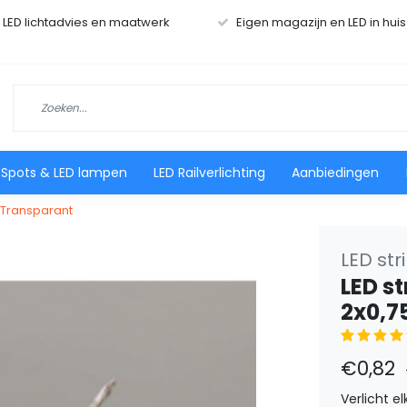
r LED lichtadvies en maatwerk
Eigen magazijn en LED in hui
 Spots & LED lampen
LED Railverlichting
Aanbiedingen
- Transparant
LED str
LED s
2x0,7
€0,82
Verlicht e