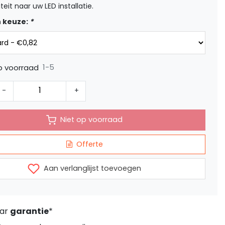
teit naar uw LED installatie.
 keuze:
*
1-5
p voorraad
-
+
Niet op voorraad
Offerte
Aan verlanglijst toevoegen
aar
garantie
*