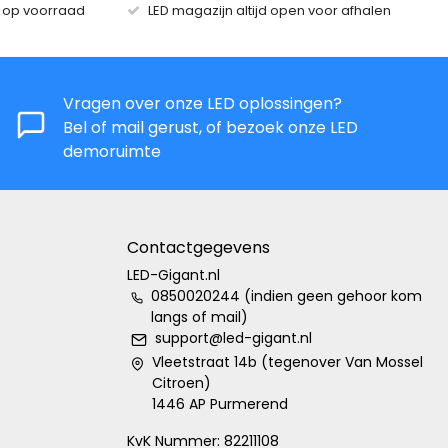
s op voorraad
LED magazijn altijd open voor afhalen
Vragen over onze LED oplossingen?
Bel of mail gerust, of bezoek onze LED
demoruimte
Contactgegevens
LED-Gigant.nl
0850020244 (indien geen gehoor kom
langs of mail)
support@led-gigant.nl
Vleetstraat 14b (tegenover Van Mossel
Citroen)
1446 AP Purmerend
KvK Nummer: 82211108