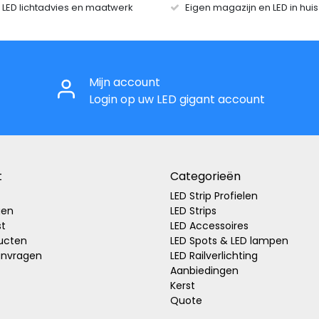
r LED lichtadvies en maatwerk
Eigen magazijn en LED in hui
Mijn account
Login op uw LED gigant account
t
Categorieën
LED Strip Profielen
gen
LED Strips
st
LED Accessoires
ducten
LED Spots & LED lampen
anvragen
LED Railverlichting
Aanbiedingen
Kerst
Quote