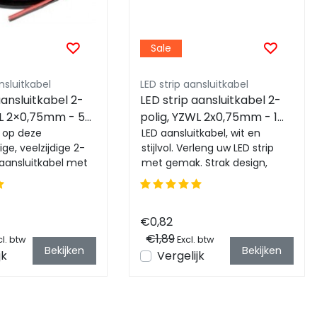
Sale
nsluitkabel
LED strip aansluitkabel
aansluitkabel 2-
LED strip aansluitkabel 2-
WL 2×0,75mm - 50
polig, YZWL 2x0,75mm - 1
- zwart rood
 op deze
meter - Wit
LED aansluitkabel, wit en
e, veelzijdige 2-
stijlvol. Verleng uw LED strip
-aansluitkabel met
met gemak. Strak design,
 van 50 meter! De
naadloze integratie. Eenvoudig
kabel...
aan te ...
€0,82
€1,89
l. btw
Excl. btw
Bekijken
Bekijken
jk
Vergelijk