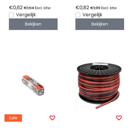
- Wit
Wit
€0,62
€0,82
€1,64
€1,89
Excl. btw
Excl. btw
Vergelijk
Vergelijk
Bekijken
Bekijken
Sale