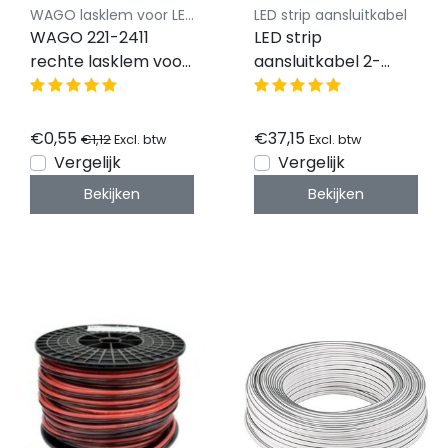
WAGO lasklem voor LED verlichting
LED strip aansluitkabel
WAGO 221-2411
LED strip
rechte lasklem voor
aansluitkabel 2-
2 LED strips 2 -
polig, YZWL
draads - recht -
2×1,50mm - 50
WAGO
meter rol - zwart
€0,55
€37,15
€1,12
Excl. btw
Excl. btw
rood
Vergelijk
Vergelijk
Bekijken
Bekijken