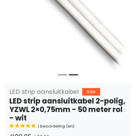
Vorige
Volge
LED strip aansluitkabel
Sale
LED strip aansluitkabel 2-polig,
YZWL 2×0,75mm - 50 meter rol
- wit
1 beoordeling (en)