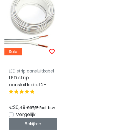
Sale
LED strip aansluitkabel
LED strip
aansluitkabel 2-
polig, YZWL
2×0,75mm - 50
meter rol - wit
€26,49
€37,15
Excl. btw
Vergelijk
Bekijken