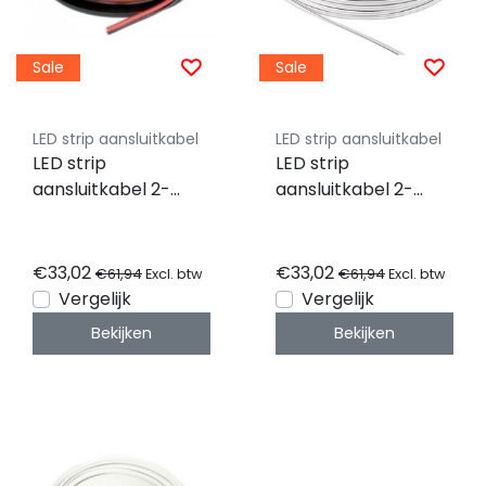
Sale
Sale
LED strip aansluitkabel
LED strip aansluitkabel
LED strip
LED strip
aansluitkabel 2-
aansluitkabel 2-
polig, YZWL
polig, YZWL
2×1,50mm - 100
2×0,75mm - 100
meter rol - zwart
meter rol - wit
€33,02
€33,02
€61,94
€61,94
Excl. btw
Excl. btw
rood
Vergelijk
Vergelijk
Bekijken
Bekijken