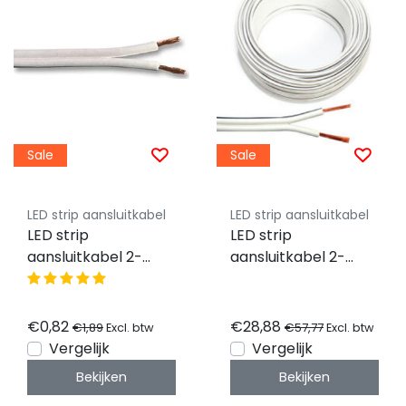
Sale
Sale
LED strip aansluitkabel
LED strip aansluitkabel
LED strip
LED strip
aansluitkabel 2-
aansluitkabel 2-
polig, YZWL
polig, YZWL
2x0,75mm - 1 meter
2×0,75mm - 100
- Wit
meter rol - wit
€0,82
€28,88
€1,89
€57,77
Excl. btw
Excl. btw
Vergelijk
Vergelijk
Bekijken
Bekijken