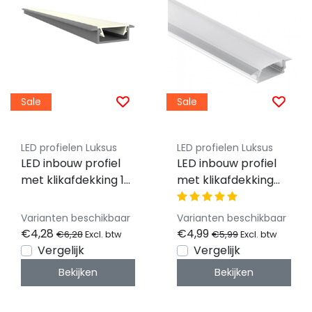
Sale
Sale
LED profielen Luksus
LED profielen Luksus
LED inbouw profiel
LED inbouw profiel
met klikafdekking 15
met klikafdekking
mm x 6mm -
16,80 mm x 5,91mm -
308ALU
08ALU
Varianten beschikbaar
Varianten beschikbaar
€4,28
€4,99
€6,28
€5,99
Excl. btw
Excl. btw
Vergelijk
Vergelijk
Bekijken
Bekijken