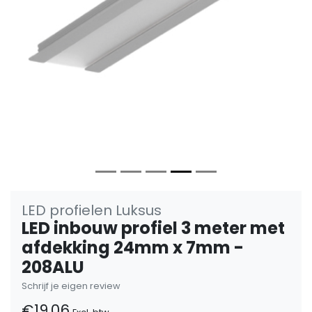
Vorige
Volge
LED profielen Luksus
LED inbouw profiel 3 meter met
afdekking 24mm x 7mm -
208ALU
Schrijf je eigen review
€19,06