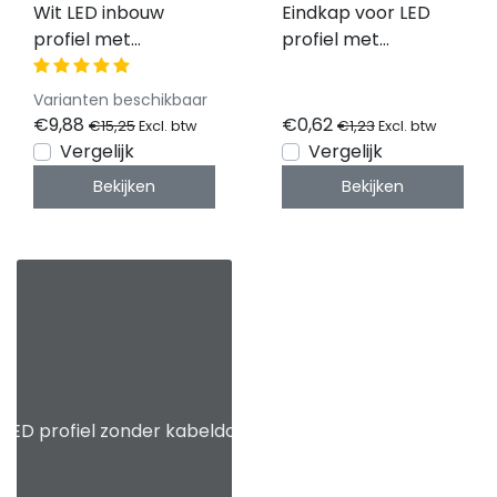
Wit LED inbouw
Eindkap voor LED
profiel met
profiel met
afdekking 21,30 mm
kabeldoorvoer
x 6,60 mm - 08.1WIT
08.1ALU
Varianten beschikbaar
€9,88
€0,62
€15,25
€1,23
Excl. btw
Excl. btw
Vergelijk
Vergelijk
Bekijken
Bekijken
 LED profiel zonder kabeldoorvoer 08.1ALU