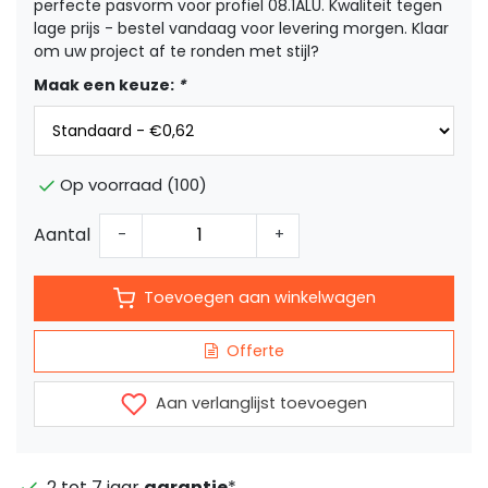
perfecte pasvorm voor profiel 08.1ALU. Kwaliteit tegen
lage prijs - bestel vandaag voor levering morgen. Klaar
om uw project af te ronden met stijl?
Maak een keuze:
*
Op voorraad (100)
Aantal
-
+
Toevoegen aan winkelwagen
Offerte
Aan verlanglijst toevoegen
2 tot 7 jaar
garantie
*